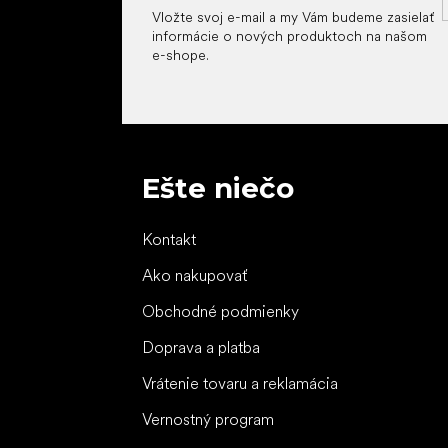
Vložte svoj e-mail a my Vám budeme zasielať
informácie o nových produktoch na našom
e-shope.
Ešte niečo
Kontakt
Ako nakupovať
Obchodné podmienky
Doprava a platba
Vrátenie tovaru a reklamácia
Vernostný program