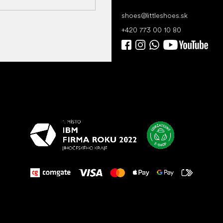
shoes
@
littleshoes.sk
+420 773 00 10 80
Všetko
najlepšie
vašim nohám