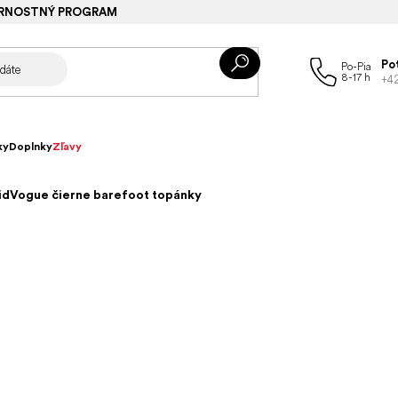
RNOSTNÝ PROGRAM
Po
+4
ky
Doplnky
Zľavy
vidVogue čierne barefoot topánky