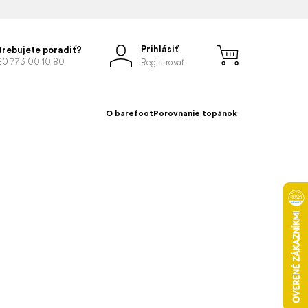
Prihlásiť
trebujete poradiť?
20 773 00 10 80
Registrovať
O barefoot
Porovnanie topánok