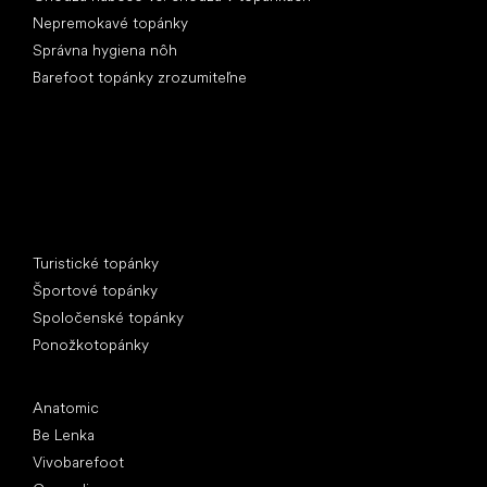
Nepremokavé topánky
Správna hygiena nôh
Barefoot topánky zrozumiteľne
Špeciálne kategórie
Turistické topánky
Športové topánky
Spoločenské topánky
Ponožkotopánky
Obľúbené značky
Anatomic
Be Lenka
Vivobarefoot