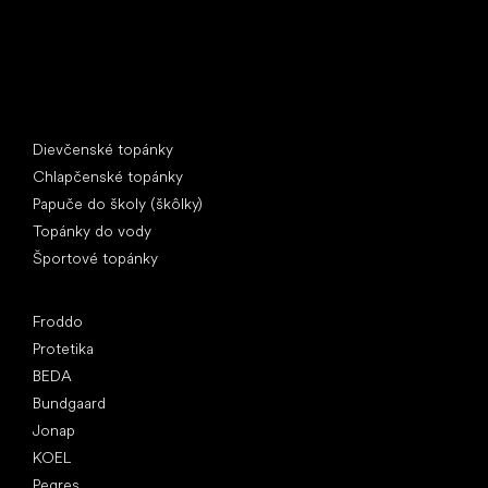
Špeciálne kategórie
Dievčenské topánky
Chlapčenské topánky
Papuče do školy (škôlky)
Topánky do vody
Športové topánky
Obľúbené značky
Froddo
Protetika
BEDA
Bundgaard
Jonap
KOEL
Pegres