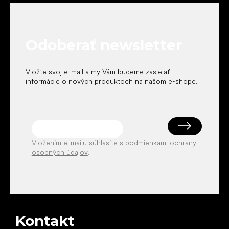
p
ä
t
Odoberať newsletter
i
e
Vložte svoj e-mail a my Vám budeme zasielať
informácie o nových produktoch na našom e-shope.
Vložením e-mailu súhlasíte s
podmienkami ochrany
osobných údajov
.
Kontakt