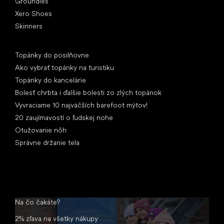
Groundies
Xero Shoes
Skinners
Články
Topánky do posilňovne
Ako vybrať topánky na turistiku
Topánky do kancelárie
Bolesť chrbta i ďalšie bolesti zo zlých topánok
Vyvraciame 10 najväčších barefoot mýtov!
20 zaujímavostí o ľudskej nohe
Otužovanie nôh
Správne držanie tela
Na čo čakáte?
2% zľava na všetky nákupy