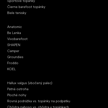
Športové topánky
Čierne barefoot topánky
Biele tenisky
Obľúbené značky
Anatomic
Be Lenka
Vivobarefoot
SHAPEN
Camper
Groundies
Froddo
KOEL
Články
Hallux valgus (vbočený palec)
Pätná ostroha
Ploché nohy
Rovná podrážka vs. topánky na podpätku
Chôdza naboso vs. chôdza v topánkach