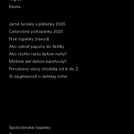
Reima
Články
Jarné tenisky a plátenky 2025
Celoročné poltopánky 2025
Prvé topánky (návod)
Ako vybrať papuče do škôlky
Ako rýchlo rastú deťom nohy?
Môžete dať deťom barefooty?
Prirodzený vývoj chodidla od A do Z
15 zaujímavostí o detskej nohe
Špeciálne kategórie
Spoločenské topánky