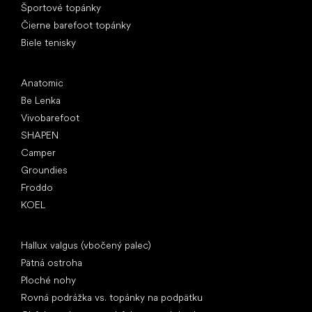
Športové topánky
Čierne barefoot topánky
Biele tenisky
Obľúbené značky
Anatomic
Be Lenka
Vivobarefoot
SHAPEN
Camper
Groundies
Froddo
KOEL
Články
Hallux valgus (vbočený palec)
Pätná ostroha
Ploché nohy
Rovná podrážka vs. topánky na podpätku