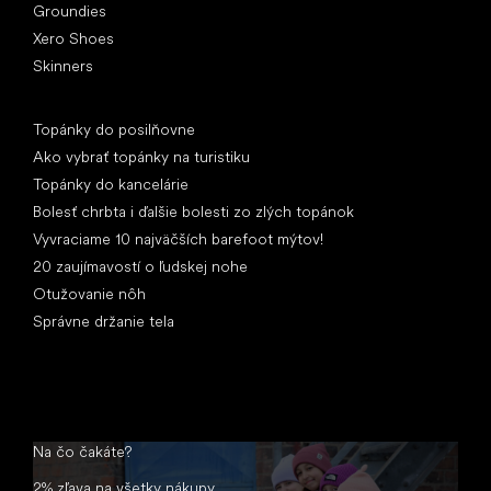
Groundies
Xero Shoes
Skinners
Články
Topánky do posilňovne
Ako vybrať topánky na turistiku
Topánky do kancelárie
Bolesť chrbta i ďalšie bolesti zo zlých topánok
Vyvraciame 10 najväčších barefoot mýtov!
20 zaujímavostí o ľudskej nohe
Otužovanie nôh
Správne držanie tela
Na čo čakáte?
2% zľava na všetky nákupy