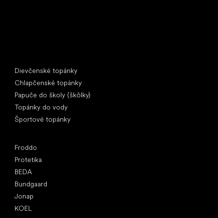
Špeciálne kategórie
Dievčenské topánky
Chlapčenské topánky
Papuče do školy (škôlky)
Topánky do vody
Športové topánky
Obľúbené značky
Froddo
Protetika
BEDA
Bundgaard
Jonap
KOEL