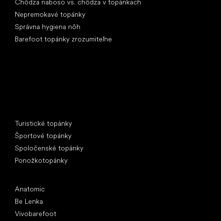
Chôdza naboso vs. chôdza v topánkach
Nepremokavé topánky
Správna hygiena nôh
Barefoot topánky zrozumiteľne
Špeciálne kategórie
Turistické topánky
Športové topánky
Spoločenské topánky
Ponožkotopánky
Obľúbené značky
Anatomic
Be Lenka
Vivobarefoot