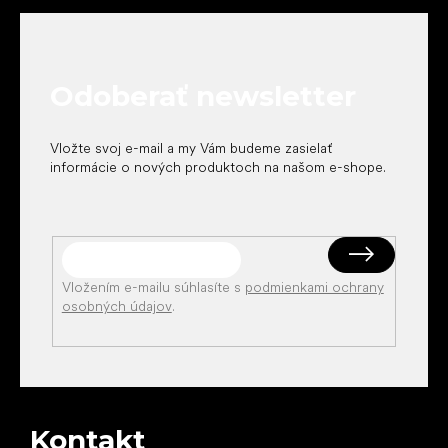
á
p
ä
t
Odoberať newsletter
i
e
Vložte svoj e-mail a my Vám budeme zasielať
informácie o nových produktoch na našom e-shope.
Vložením e-mailu súhlasíte s
podmienkami ochrany
osobných údajov
.
Kontakt