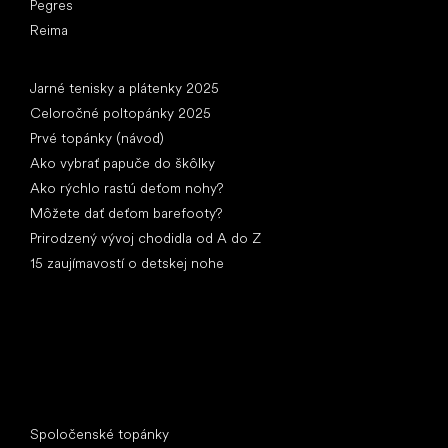
Pegres
Reima
Články
Jarné tenisky a plátenky 2025
Celoročné poltopánky 2025
Prvé topánky (návod)
Ako vybrať papuče do škôlky
Ako rýchlo rastú deťom nohy?
Môžete dať deťom barefooty?
Prirodzený vývoj chodidla od A do Z
15 zaujímavostí o detskej nohe
Špeciálne kategórie
Spoločenské topánky