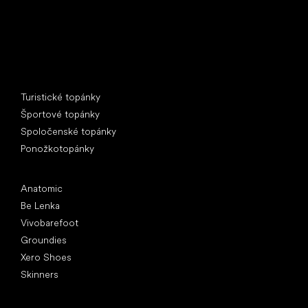
Špeciálne kategórie
Turistické topánky
Športové topánky
Spoločenské topánky
Ponožkotopánky
Obľúbené značky
Anatomic
Be Lenka
Vivobarefoot
Groundies
Xero Shoes
Skinners
Články