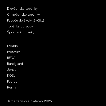
Špeciálne kategórie
Dievčenské topánky
Chlapčenské topánky
Papuče do školy (škôlky)
Topánky do vody
Športové topánky
Obľúbené značky
Froddo
Protetika
BEDA
Bundgaard
Jonap
KOEL
Pegres
Reima
Články
Jarné tenisky a plátenky 2025