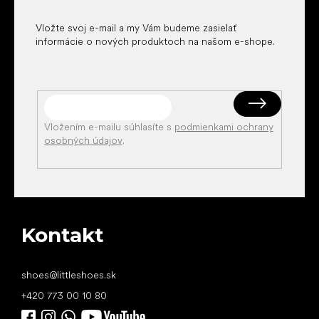
e
Vložte svoj e-mail a my Vám budeme zasielať
informácie o nových produktoch na našom e-shope.
Vložením e-mailu súhlasíte s
podmienkami ochrany
osobných údajov
.
Kontakt
shoes
@
littleshoes.sk
+420 773 00 10 80