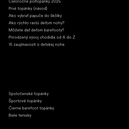
Celoročné poltopánky 2025
Prvé topánky (návod)
Ako vybrať papuče do škôlky
Ako rýchlo rastú deťom nohy?
Môžete dať deťom barefooty?
Prirodzený vývoj chodidla od A do Z
15 zaujímavostí o detskej nohe
Špeciálne kategórie
Spoločenské topánky
Športové topánky
Čierne barefoot topánky
Biele tenisky
Obľúbené značky