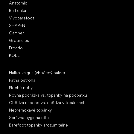
Anatomic
Be Lenka
Vivobarefoot
SHAPEN
Camper
Groundies
Froddo
KOEL
Články
Hallux valgus (vbočený palec)
Pätná ostroha
Ploché nohy
Rovná podrážka vs. topánky na podpätku
Chôdza naboso vs. chôdza v topánkach
Nepremokavé topánky
Správna hygiena nôh
Barefoot topánky zrozumiteľne