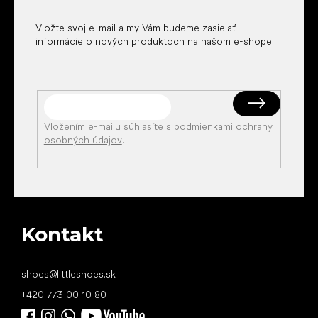
e
Vložte svoj e-mail a my Vám budeme zasielať
informácie o nových produktoch na našom e-shope.
Vložením e-mailu súhlasíte s
podmienkami ochrany
osobných údajov
.
Kontakt
shoes
@
littleshoes.sk
+420 773 00 10 80