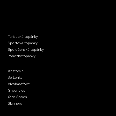
Špeciálne kategórie
Turistické topánky
Športové topánky
Spoločenské topánky
Ponožkotopánky
Obľúbené značky
Anatomic
Be Lenka
Vivobarefoot
Groundies
Xero Shoes
Skinners
Články