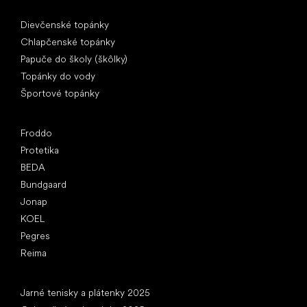
Špeciálne kategórie
Dievčenské topánky
Chlapčenské topánky
Papuče do školy (škôlky)
Topánky do vody
Športové topánky
Obľúbené značky
Froddo
Protetika
BEDA
Bundgaard
Jonap
KOEL
Pegres
Reima
Články
Jarné tenisky a plátenky 2025