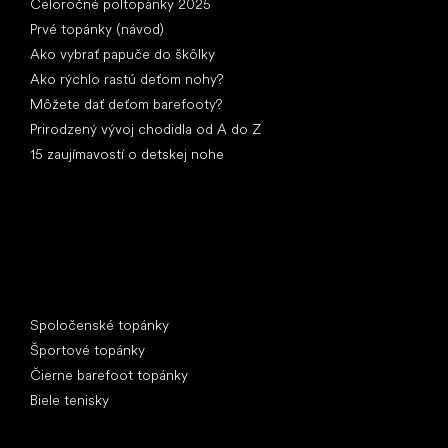
Celoročné poltopánky 2025
Prvé topánky (návod)
Ako vybrať papuče do škôlky
Ako rýchlo rastú deťom nohy?
Môžete dať deťom barefooty?
Prirodzený vývoj chodidla od A do Z
15 zaujímavostí o detskej nohe
Špeciálne kategórie
Spoločenské topánky
Športové topánky
Čierne barefoot topánky
Biele tenisky
Obľúbené značky