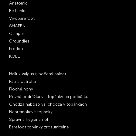
Anatomic
Be Lenka
Vivobarefoot
SHAPEN
Camper
Groundies
Froddo
KOEL
Články
Hallux valgus (vbočený palec)
Pätná ostroha
Ploché nohy
Rovná podrážka vs. topánky na podpätku
Chôdza naboso vs. chôdza v topánkach
Nepremokavé topánky
Správna hygiena nôh
Barefoot topánky zrozumiteľne