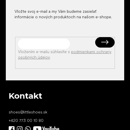
e
Vložte svoj e-mail a my Vám budeme zasielať
informácie o nových produktoch na našom e-shope.
Vložením e-mailu súhlasíte s
podmienkami ochrany
osobných údajov
.
Kontakt
shoes
@
littleshoes.sk
+420 773 00 10 80