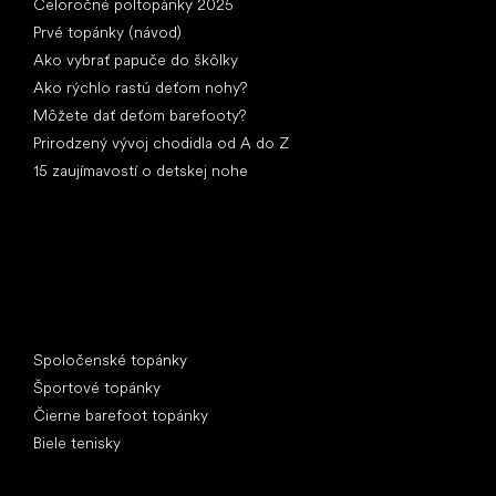
Celoročné poltopánky 2025
Prvé topánky (návod)
Ako vybrať papuče do škôlky
Ako rýchlo rastú deťom nohy?
Môžete dať deťom barefooty?
Prirodzený vývoj chodidla od A do Z
15 zaujímavostí o detskej nohe
Špeciálne kategórie
Spoločenské topánky
Športové topánky
Čierne barefoot topánky
Biele tenisky
Obľúbené značky