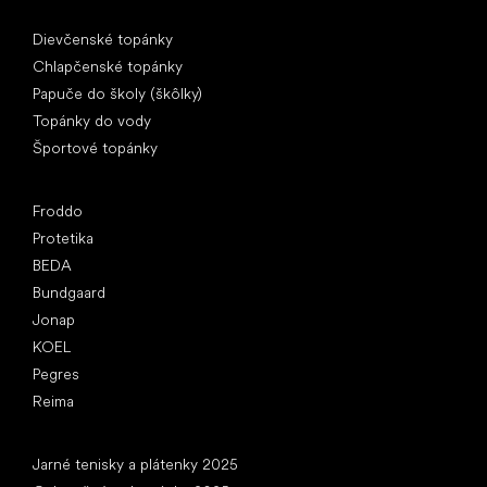
Špeciálne kategórie
Dievčenské topánky
Chlapčenské topánky
Papuče do školy (škôlky)
Topánky do vody
Športové topánky
Obľúbené značky
Froddo
Protetika
BEDA
Bundgaard
Jonap
KOEL
Pegres
Reima
Články
Jarné tenisky a plátenky 2025