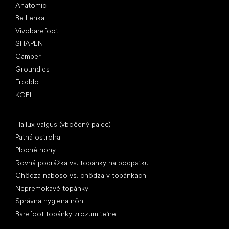
Anatomic
Be Lenka
Vivobarefoot
SHAPEN
Camper
Groundies
Froddo
KOEL
Články
Hallux valgus (vbočený palec)
Pätná ostroha
Ploché nohy
Rovná podrážka vs. topánky na podpätku
Chôdza naboso vs. chôdza v topánkach
Nepremokavé topánky
Správna hygiena nôh
Barefoot topánky zrozumiteľne