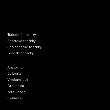
Špeciálne kategórie
Turistické topánky
Športové topánky
Spoločenské topánky
Ponožkotopánky
Obľúbené značky
Anatomic
Be Lenka
Vivobarefoot
Groundies
Xero Shoes
Skinners
Články