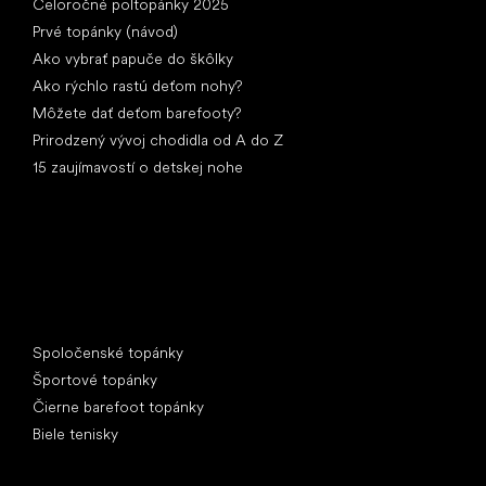
Celoročné poltopánky 2025
Prvé topánky (návod)
Ako vybrať papuče do škôlky
Ako rýchlo rastú deťom nohy?
Môžete dať deťom barefooty?
Prirodzený vývoj chodidla od A do Z
15 zaujímavostí o detskej nohe
Špeciálne kategórie
Spoločenské topánky
Športové topánky
Čierne barefoot topánky
Biele tenisky
Obľúbené značky