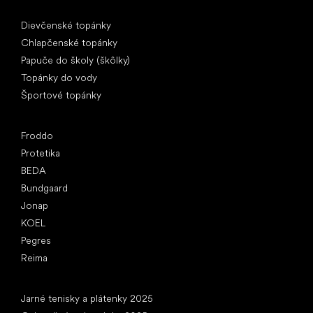
Špeciálne kategórie
Dievčenské topánky
Chlapčenské topánky
Papuče do školy (škôlky)
Topánky do vody
Športové topánky
Obľúbené značky
Froddo
Protetika
BEDA
Bundgaard
Jonap
KOEL
Pegres
Reima
Články
Jarné tenisky a plátenky 2025