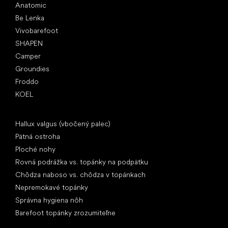
Anatomic
Be Lenka
Vivobarefoot
SHAPEN
Camper
Groundies
Froddo
KOEL
Články
Hallux valgus (vbočený palec)
Pätná ostroha
Ploché nohy
Rovná podrážka vs. topánky na podpätku
Chôdza naboso vs. chôdza v topánkach
Nepremokavé topánky
Správna hygiena nôh
Barefoot topánky zrozumiteľne