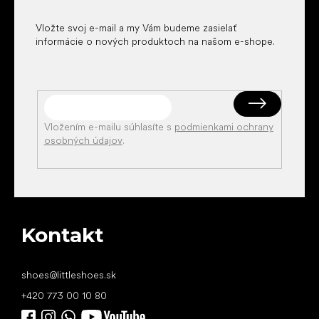
e
Vložte svoj e-mail a my Vám budeme zasielať
informácie o nových produktoch na našom e-shope.
Vložením e-mailu súhlasíte s
podmienkami ochrany
osobných údajov
.
Kontakt
shoes
@
littleshoes.sk
+420 773 00 10 80