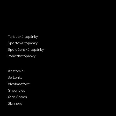
Špeciálne kategórie
Turistické topánky
Športové topánky
Spoločenské topánky
Ponožkotopánky
Obľúbené značky
Anatomic
Be Lenka
Vivobarefoot
Groundies
Xero Shoes
Skinners
Články