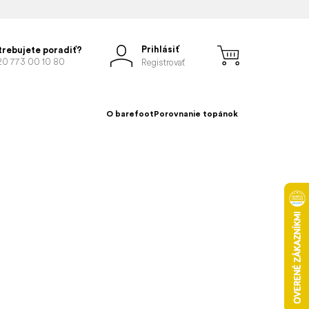
Prihlásiť
trebujete poradiť?
20 773 00 10 80
Registrovať
O barefoot
Porovnanie topánok