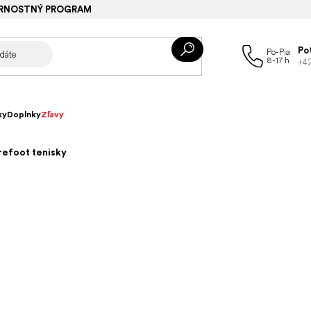
RNOSTNÝ PROGRAM
Po
+4
ky
Doplnky
Zľavy
refoot tenisky