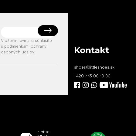
Vložením e-mailu súhlasíte
s
podmienkami ochrany
Kontakt
osobných údajov
.
shoes
@
littleshoes.sk
+420 773 00 10 80
Všetko
najlepšie
vašim nohám