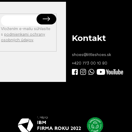
Vložením e-mailu súhlasíte
s
podmienkami ochrany
Kontakt
osobných údajov
.
shoes
@
littleshoes.sk
+420 773 00 10 80
Všetko
najlepšie
vašim nohám