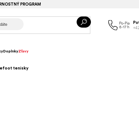
RNOSTNÝ PROGRAM
Po
+4
ky
Doplnky
Zľavy
refoot tenisky