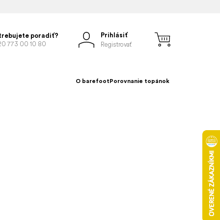
Prihlásiť
trebujete poradiť?
20 773 00 10 80
Registrovať
O barefoot
Porovnanie topánok