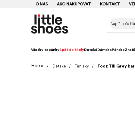
Prejsť
O NÁS
AKO NAKUPOVAŤ
KONTAKT
VE
na
obsah
Všetky topánky
Späť do školy
Detské
Dámske
Pánske
Znač
Domov
Detské
Tenisky
Fooz Tili Grey ba