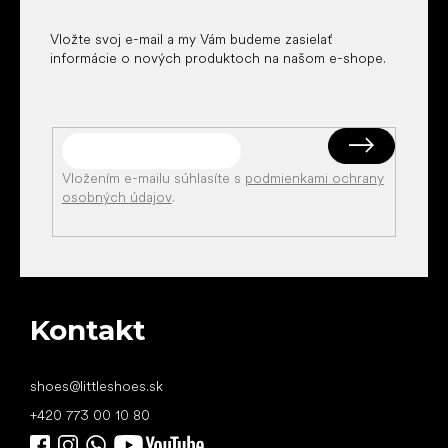
e
Vložte svoj e-mail a my Vám budeme zasielať
informácie o nových produktoch na našom e-shope.
Vložením e-mailu súhlasíte s
podmienkami ochrany
osobných údajov
.
Kontakt
shoes
@
littleshoes.sk
+420 773 00 10 80