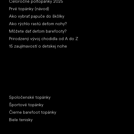
Celoročné poltopánky 2025
Prvé topánky (návod)
Ako vybrať papuče do škôlky
Ako rýchlo rastú deťom nohy?
Môžete dať deťom barefooty?
Prirodzený vývoj chodidla od A do Z
15 zaujímavostí o detskej nohe
Špeciálne kategórie
Spoločenské topánky
Športové topánky
Čierne barefoot topánky
Biele tenisky
Obľúbené značky