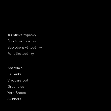
Špeciálne kategórie
Turistické topánky
Športové topánky
Spoločenské topánky
Ponožkotopánky
Obľúbené značky
Anatomic
Be Lenka
Vivobarefoot
Groundies
Xero Shoes
Skinners
Články