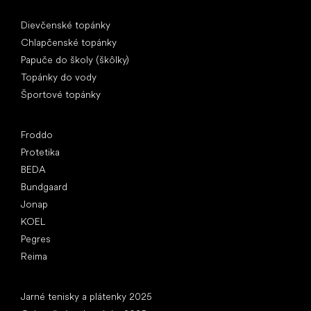
Špeciálne kategórie
Dievčenské topánky
Chlapčenské topánky
Papuče do školy (škôlky)
Topánky do vody
Športové topánky
Obľúbené značky
Froddo
Protetika
BEDA
Bundgaard
Jonap
KOEL
Pegres
Reima
Články
Jarné tenisky a plátenky 2025