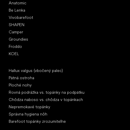
Anatomic
Be Lenka
Vivobarefoot
SHAPEN
Camper
Groundies
Froddo
KOEL
Články
Hallux valgus (vbočený palec)
Pätná ostroha
Ploché nohy
Rovná podrážka vs. topánky na podpätku
Chôdza naboso vs. chôdza v topánkach
Nepremokavé topánky
Správna hygiena nôh
Barefoot topánky zrozumiteľne