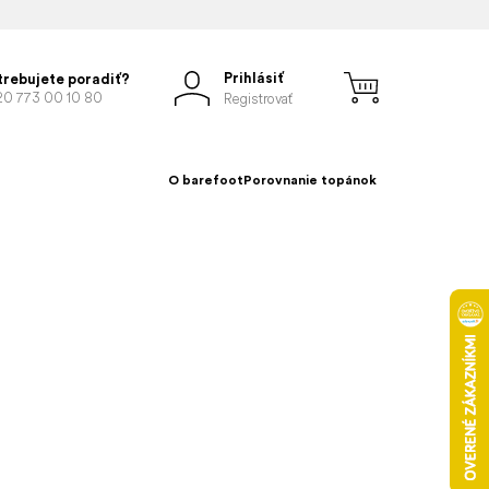
Prihlásiť
trebujete poradiť?
20 773 00 10 80
Registrovať
O barefoot
Porovnanie topánok