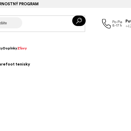
RNOSTNÝ PROGRAM
Po
+4
ky
Doplnky
Zľavy
arefoot tenisky