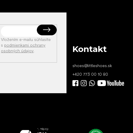
Vložením e-mailu súhlasíte
s
podmienkami ochrany
Kontakt
osobných údajov
.
shoes
@
littleshoes.sk
+420 773 00 10 80
Všetko
najlepšie
vašim nohám