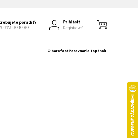
Prihlásiť
trebujete poradiť?
20 773 00 10 80
Registrovať
O barefoot
Porovnanie topánok