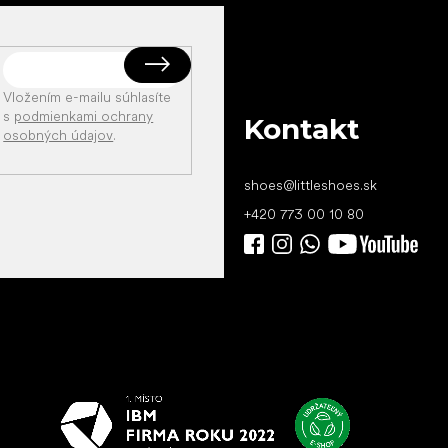
Vložením e-mailu súhlasíte
s
podmienkami ochrany
Kontakt
osobných údajov
.
shoes
@
littleshoes.sk
+420 773 00 10 80
Všetko
najlepšie
vašim nohám