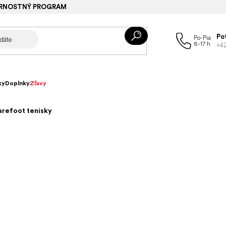
RNOSTNÝ PROGRAM
Po
+4
ky
Doplnky
Zľavy
arefoot tenisky