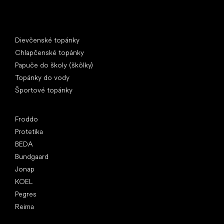
Špeciálne kategórie
Dievčenské topánky
Chlapčenské topánky
Papuče do školy (škôlky)
Topánky do vody
Športové topánky
Obľúbené značky
Froddo
Protetika
BEDA
Bundgaard
Jonap
KOEL
Pegres
Reima