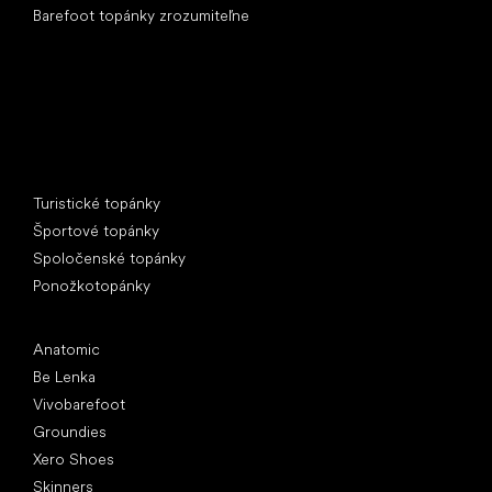
Barefoot topánky zrozumiteľne
Špeciálne kategórie
Turistické topánky
Športové topánky
Spoločenské topánky
Ponožkotopánky
Obľúbené značky
Anatomic
Be Lenka
Vivobarefoot
Groundies
Xero Shoes
Skinners