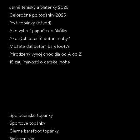
Články
Jarné tenisky a plátenky 2025
Celoročné poltopánky 2025
Prvé topánky (návod)
Ako vybrať papuče do škôlky
Ako rýchlo rastú deťom nohy?
Môžete dať deťom barefooty?
Prirodzený vývoj chodidla od A do Z
15 zaujímavostí o detskej nohe
Špeciálne kategórie
Spoločenské topánky
Športové topánky
Čierne barefoot topánky
Biele tenisky