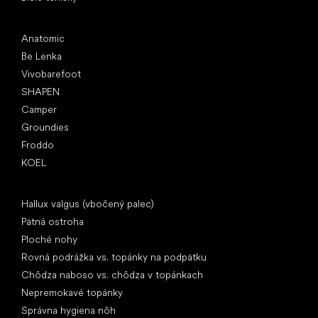
Obľúbené značky
Anatomic
Be Lenka
Vivobarefoot
SHAPEN
Camper
Groundies
Froddo
KOEL
Články
Hallux valgus (vbočený palec)
Pätná ostroha
Ploché nohy
Rovná podrážka vs. topánky na podpätku
Chôdza naboso vs. chôdza v topánkach
Nepremokavé topánky
Správna hygiena nôh