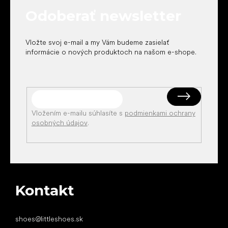
t
Odoberať newsletter
i
e
Vložte svoj e-mail a my Vám budeme zasielať
informácie o nových produktoch na našom e-shope.
Vložením e-mailu súhlasíte s
podmienkami ochrany
osobných údajov
.
Kontakt
shoes
@
littleshoes.sk