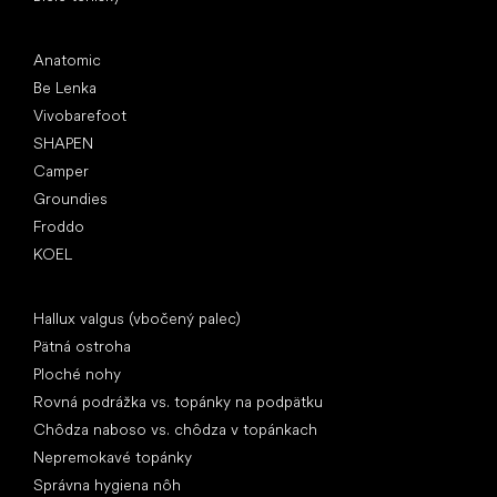
Obľúbené značky
Anatomic
Be Lenka
Vivobarefoot
SHAPEN
Camper
Groundies
Froddo
KOEL
Články
Hallux valgus (vbočený palec)
Pätná ostroha
Ploché nohy
Rovná podrážka vs. topánky na podpätku
Chôdza naboso vs. chôdza v topánkach
Nepremokavé topánky
Správna hygiena nôh