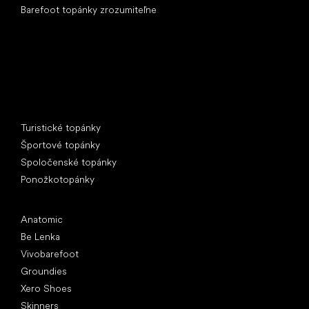
Barefoot topánky zrozumiteľne
Špeciálne kategórie
Turistické topánky
Športové topánky
Spoločenské topánky
Ponožkotopánky
Obľúbené značky
Anatomic
Be Lenka
Vivobarefoot
Groundies
Xero Shoes
Skinners