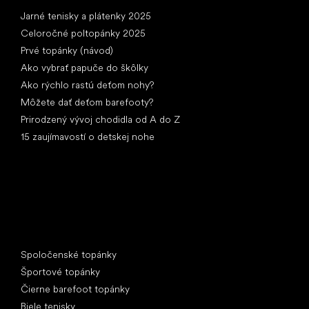
Články
Jarné tenisky a plátenky 2025
Celoročné poltopánky 2025
Prvé topánky (návod)
Ako vybrať papuče do škôlky
Ako rýchlo rastú deťom nohy?
Môžete dať deťom barefooty?
Prirodzený vývoj chodidla od A do Z
15 zaujímavostí o detskej nohe
Špeciálne kategórie
Spoločenské topánky
Športové topánky
Čierne barefoot topánky
Biele tenisky