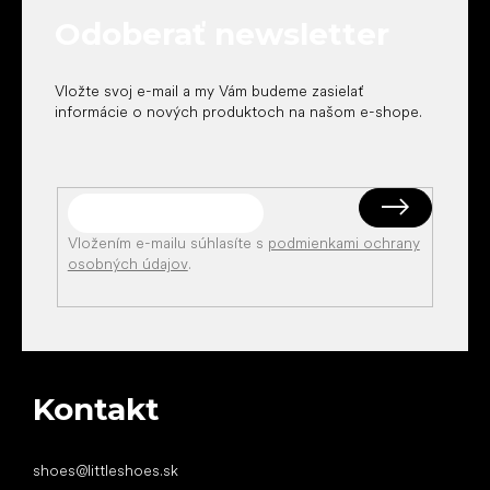
t
Odoberať newsletter
i
e
Vložte svoj e-mail a my Vám budeme zasielať
informácie o nových produktoch na našom e-shope.
Vložením e-mailu súhlasíte s
podmienkami ochrany
osobných údajov
.
Kontakt
shoes
@
littleshoes.sk