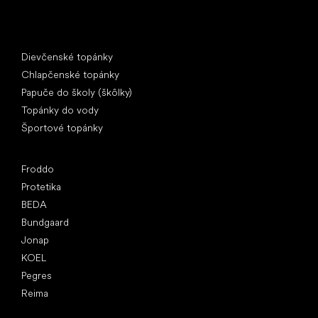
Špeciálne kategórie
Dievčenské topánky
Chlapčenské topánky
Papuče do školy (škôlky)
Topánky do vody
Športové topánky
Obľúbené značky
Froddo
Protetika
BEDA
Bundgaard
Jonap
KOEL
Pegres
Reima