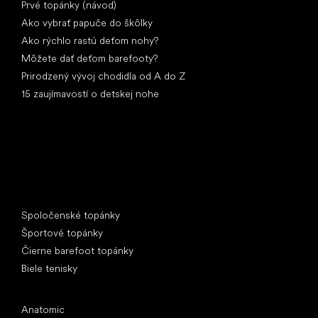
Prvé topánky (návod)
Ako vybrať papuče do škôlky
Ako rýchlo rastú deťom nohy?
Môžete dať deťom barefooty?
Prirodzený vývoj chodidla od A do Z
15 zaujímavostí o detskej nohe
Špeciálne kategórie
Spoločenské topánky
Športové topánky
Čierne barefoot topánky
Biele tenisky
Obľúbené značky
Anatomic