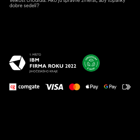
Veľkosť chodidla: Ako ju správne zmerať, aby topánky
dobre sedeli?
Všetko
najlepšie
vašim nohám