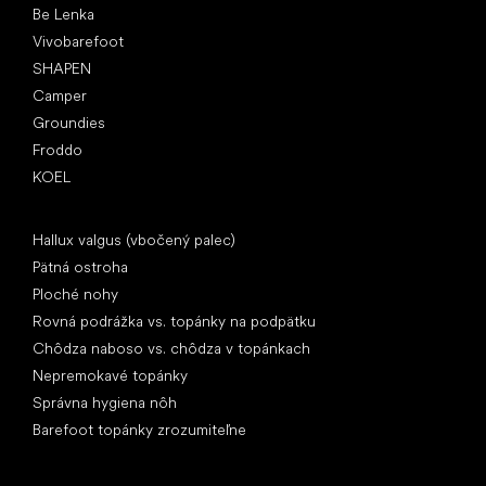
Be Lenka
Vivobarefoot
SHAPEN
Camper
Groundies
Froddo
KOEL
Články
Hallux valgus (vbočený palec)
Pätná ostroha
Ploché nohy
Rovná podrážka vs. topánky na podpätku
Chôdza naboso vs. chôdza v topánkach
Nepremokavé topánky
Správna hygiena nôh
Barefoot topánky zrozumiteľne