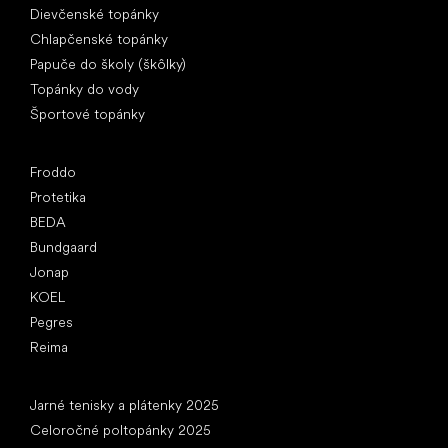
Dievčenské topánky
Chlapčenské topánky
Papuče do školy (škôlky)
Topánky do vody
Športové topánky
Obľúbené značky
Froddo
Protetika
BEDA
Bundgaard
Jonap
KOEL
Pegres
Reima
Články
Jarné tenisky a plátenky 2025
Celoročné poltopánky 2025