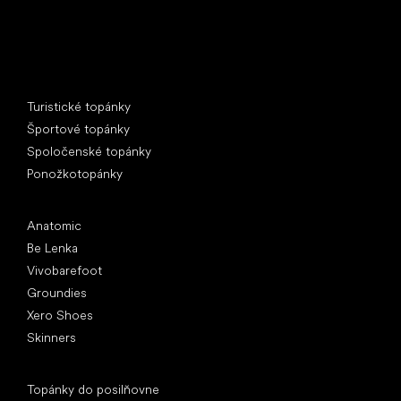
Špeciálne kategórie
Turistické topánky
Športové topánky
Spoločenské topánky
Ponožkotopánky
Obľúbené značky
Anatomic
Be Lenka
Vivobarefoot
Groundies
Xero Shoes
Skinners
Články
Topánky do posilňovne