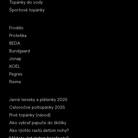
Topánky do vody
Športové topánky
Obľúbené značky
Froddo
Protetika
BEDA
Bundgaard
Jonap
KOEL
Pegres
Reima
Články
Jarné tenisky a plátenky 2025
Celoročné poltopánky 2025
Prvé topánky (návod)
Ako vybrať papuče do škôlky
Ako rýchlo rastú deťom nohy?
Môžete dať deťom barefooty?