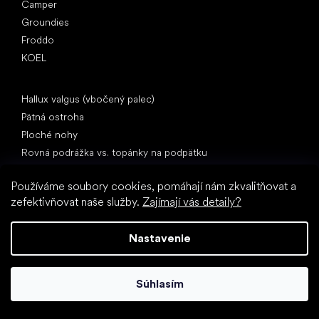
Camper
Groundies
Froddo
KOEL
Články
Hallux valgus (vbočený palec)
Pätná ostroha
Ploché nohy
Rovná podrážka vs. topánky na podpätku
Chôdza naboso vs. chôdza v topánkach
Používáme soubory cookies, pomáhají nám zkvalitňovat a
Nepremokavé topánky
zefektivňovat naše služby.
Zajímají vás detaily?
Správna hygiena nôh
Barefoot topánky zrozumiteľne
Nastavenie
Súhlasím