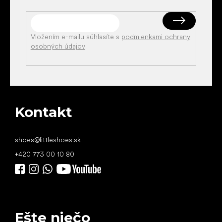
Vložením e-mailu súhlasíte s
podmienkami ochrany
osobných údajov
.
Kontakt
shoes
@
littleshoes.sk
+420 773 00 10 80
Ešte niečo