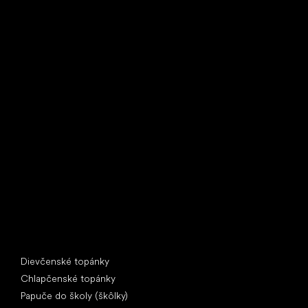
Little Shoes s.r.o.
U Vodárny 1506
397 01 Písek
IČ: 07715773, DIČ: CZ07715773
Špeciálne kategórie
Dievčenské topánky
Chlapčenské topánky
Papuče do školy (škôlky)