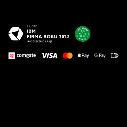
Všetko
najlepšie
vašim nohám