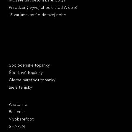
Prirodzený vývoj chodidla od A do Z
15 zaujímavostí o detskej nohe
Špeciálne kategórie
Spoločenské topánky
Športové topánky
Čierne barefoot topánky
Biele tenisky
Obľúbené značky
Anatomic
Be Lenka
Vivobarefoot
SHAPEN