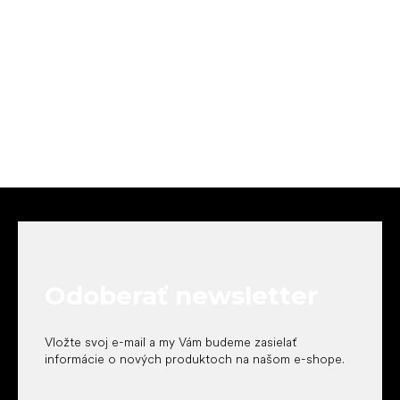
Z
á
p
ä
t
Odoberať newsletter
i
e
Vložte svoj e-mail a my Vám budeme zasielať
informácie o nových produktoch na našom e-shope.