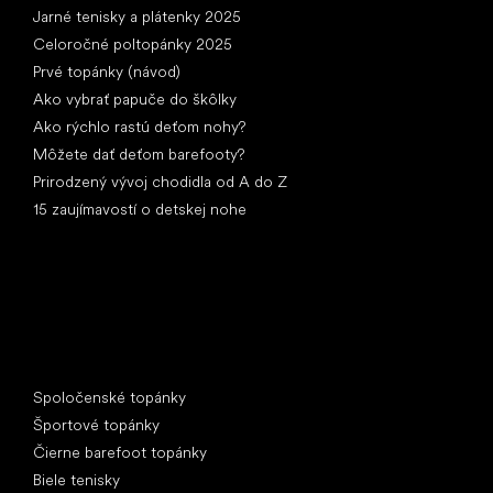
Jarné tenisky a plátenky 2025
Celoročné poltopánky 2025
Prvé topánky (návod)
Ako vybrať papuče do škôlky
Ako rýchlo rastú deťom nohy?
Môžete dať deťom barefooty?
Prirodzený vývoj chodidla od A do Z
15 zaujímavostí o detskej nohe
Špeciálne kategórie
Spoločenské topánky
Športové topánky
Čierne barefoot topánky
Biele tenisky