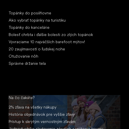
Články
Topánky do posilňovne
Ako vybrať topánky na turistiku
Topánky do kancelárie
Bolesť chrbta i ďalšie bolesti zo zlých topánok
Vyvraciame 10 najväčších barefoot mýtov!
20 zaujímavostí o ľudskej nohe
Otužovanie nôh
Správne držanie tela
Na čo čakáte?
2% zľava na všetky nákupy
História objednávok pre vyššie zľavy
Prístup k skrytým vernostným zľavám
Jednoduchšie sledovanie zásielok a vrátenie tovaru