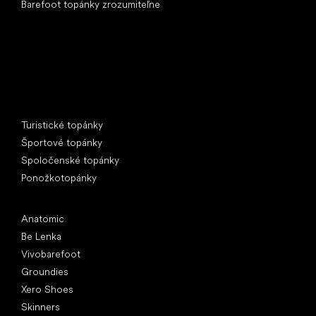
Barefoot topánky zrozumiteľne
Špeciálne kategórie
Turistické topánky
Športové topánky
Spoločenské topánky
Ponožkotopánky
Obľúbené značky
Anatomic
Be Lenka
Vivobarefoot
Groundies
Xero Shoes
Skinners