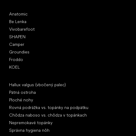
Obľúbené značky
Anatomic
Be Lenka
Vivobarefoot
SHAPEN
Camper
Groundies
Froddo
KOEL
Články
Hallux valgus (vbočený palec)
Pätná ostroha
Ploché nohy
Rovná podrážka vs. topánky na podpätku
Chôdza naboso vs. chôdza v topánkach
Nepremokavé topánky
Správna hygiena nôh