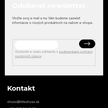
Odoberať newsletter
i
e
Vložte svoj e-mail a my Vám budeme zasielať
informácie o nových produktoch na našom e-shope.
Vložením e-mailu súhlasíte s
podmienkami ochrany
osobných údajov
.
Kontakt
shoes
@
littleshoes.sk