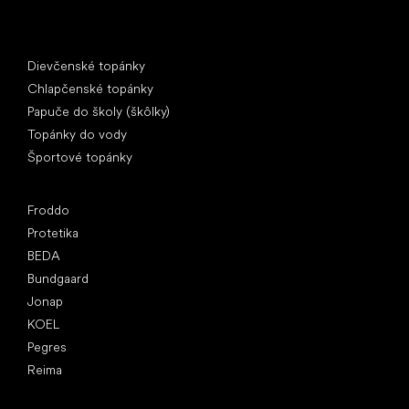
Špeciálne kategórie
Dievčenské topánky
Chlapčenské topánky
Papuče do školy (škôlky)
Topánky do vody
Športové topánky
Obľúbené značky
Froddo
Protetika
BEDA
Bundgaard
Jonap
KOEL
Pegres
Reima
Články