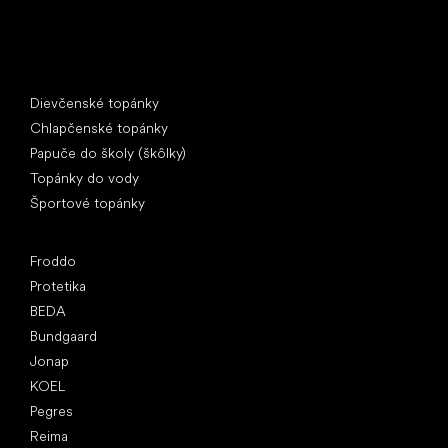
Špeciálne kategórie
Dievčenské topánky
Chlapčenské topánky
Papuče do školy (škôlky)
Topánky do vody
Športové topánky
Obľúbené značky
Froddo
Protetika
BEDA
Bundgaard
Jonap
KOEL
Pegres
Reima