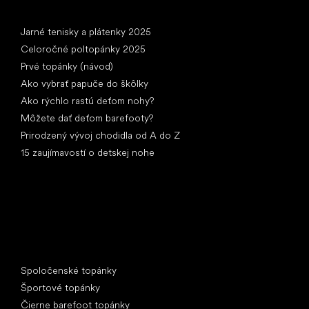
Články
Jarné tenisky a plátenky 2025
Celoročné poltopánky 2025
Prvé topánky (návod)
Ako vybrať papuče do škôlky
Ako rýchlo rastú deťom nohy?
Môžete dať deťom barefooty?
Prirodzený vývoj chodidla od A do Z
15 zaujímavostí o detskej nohe
Špeciálne kategórie
Spoločenské topánky
Športové topánky
Čierne barefoot topánky