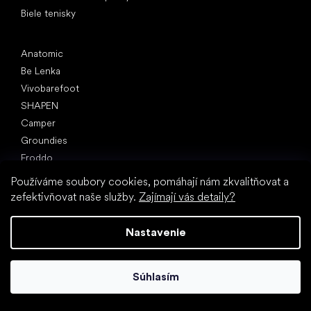
Biele tenisky
Obľúbené značky
Anatomic
Be Lenka
Vivobarefoot
SHAPEN
Camper
Groundies
Froddo
KOEL
Používáme soubory cookies, pomáhají nám zkvalitňovat a
zefektivňovat naše služby.
Zajímají vás detaily?
Články
Hallux valgus (vbočený palec)
Nastavenie
Pätná ostroha
Ploché nohy
Rovná podrážka vs. topánky na podpätku
Súhlasím
Chôdza naboso vs. chôdza v topánkach
Nepremokavé topánky