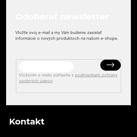
ä
t
Odoberať newsletter
i
e
Vložte svoj e-mail a my Vám budeme zasielať
informácie o nových produktoch na našom e-shope.
Vložením e-mailu súhlasíte s
podmienkami ochrany
osobných údajov
.
Kontakt