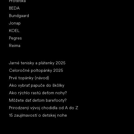
Protetika
BEDA
Bundgaard
Jonap
KOEL
Pegres
Reima
Články
Jarné tenisky a plátenky 2025
Celoročné poltopánky 2025
Prvé topánky (návod)
Ako vybrať papuče do škôlky
Ako rýchlo rastú deťom nohy?
Môžete dať deťom barefooty?
Prirodzený vývoj chodidla od A do Z
15 zaujímavostí o detskej nohe