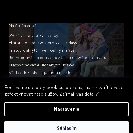
Na čo čakáte?
2% zľava na všetky nákupy
História objednávok pre vyššie zľavy
Prístup k skrytým vernostným zľavám
Jednoduchšie sledovanie zásielok a vrátenie tovaru
Predvyplňovanie uložených údajov
Všetky doklady na jednom mieste
Používáme soubory cookies, pomáhají nám zkvalitňovat a
zefektivňovat naše služby.
Zajímají vás detaily?
Nastavenie
Vytvoril Shoptet
Súhlasím
Copyright 2026
Little Shoes.sk
. Všetky práva vyhradené.