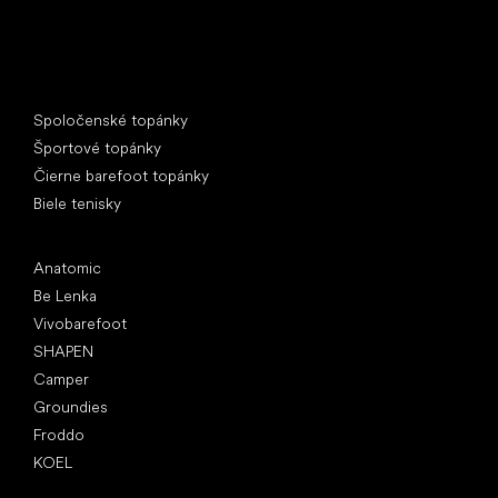
Špeciálne kategórie
Spoločenské topánky
Športové topánky
Čierne barefoot topánky
Biele tenisky
Obľúbené značky
Anatomic
Be Lenka
Vivobarefoot
SHAPEN
Camper
Groundies
Froddo
KOEL