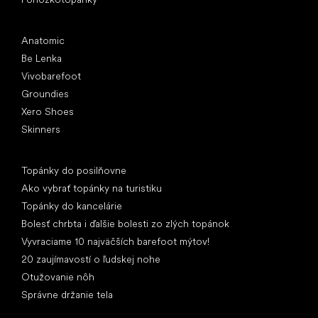
Obľúbené značky
Anatomic
Be Lenka
Vivobarefoot
Groundies
Xero Shoes
Skinners
Články
Topánky do posilňovne
Ako vybrať topánky na turistiku
Topánky do kancelárie
Bolesť chrbta i ďalšie bolesti zo zlých topánok
Vyvraciame 10 najväčších barefoot mýtov!
20 zaujímavostí o ľudskej nohe
Otužovanie nôh
Správne držanie tela