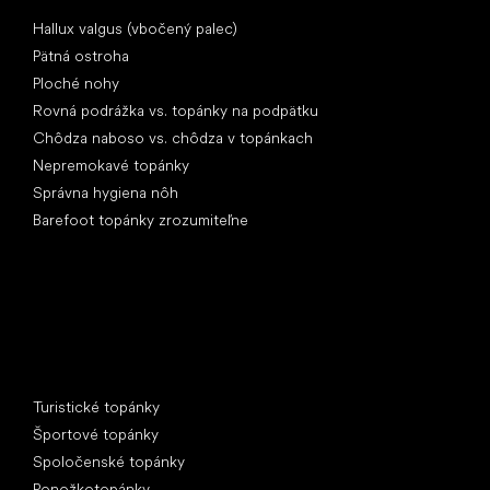
Články
Hallux valgus (vbočený palec)
Pätná ostroha
Ploché nohy
Rovná podrážka vs. topánky na podpätku
Chôdza naboso vs. chôdza v topánkach
Nepremokavé topánky
Správna hygiena nôh
Barefoot topánky zrozumiteľne
Špeciálne kategórie
Turistické topánky
Športové topánky
Spoločenské topánky
Ponožkotopánky