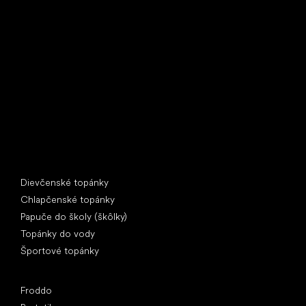
Little Shoes s.r.o.
U Vodárny 1506
397 01 Písek
IČ: 07715773, DIČ: CZ07715773
Špeciálne kategórie
Dievčenské topánky
Chlapčenské topánky
Papuče do školy (škôlky)
Topánky do vody
Športové topánky
Obľúbené značky
Froddo