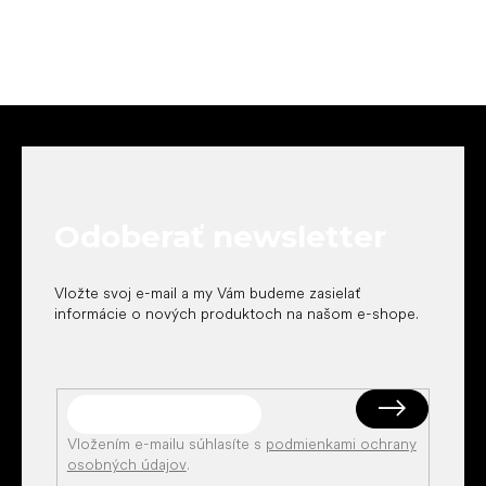
Z
á
p
ä
t
Odoberať newsletter
i
e
Vložte svoj e-mail a my Vám budeme zasielať
informácie o nových produktoch na našom e-shope.
Vložením e-mailu súhlasíte s
podmienkami ochrany
osobných údajov
.