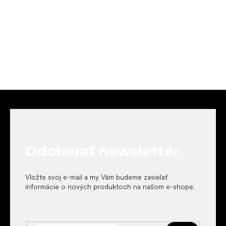
Z
á
p
ä
t
Odoberať newsletter
i
e
Vložte svoj e-mail a my Vám budeme zasielať
informácie o nových produktoch na našom e-shope.