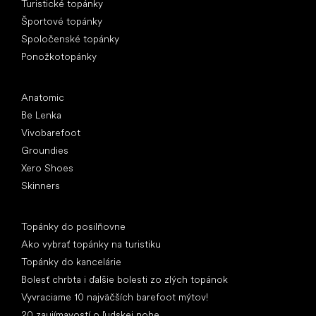
Turistické topánky
Športové topánky
Spoločenské topánky
Ponožkotopánky
Obľúbené značky
Anatomic
Be Lenka
Vivobarefoot
Groundies
Xero Shoes
Skinners
Články
Topánky do posilňovne
Ako vybrať topánky na turistiku
Topánky do kancelárie
Bolesť chrbta i ďalšie bolesti zo zlých topánok
Vyvraciame 10 najväčších barefoot mýtov!
20 zaujímavostí o ľudskej nohe