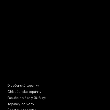
Little Shoes s.r.o.
U Vodárny 1506
397 01 Písek
IČ: 07715773, DIČ: CZ07715773
Špeciálne kategórie
Dievčenské topánky
Chlapčenské topánky
Papuče do školy (škôlky)
Topánky do vody
Športové topánky