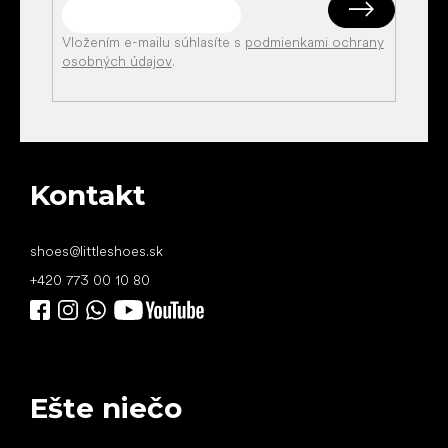
Vložením e-mailu súhlasíte s
podmienkami ochrany
osobných údajov
.
Kontakt
shoes
@
littleshoes.sk
+420 773 00 10 80
Ešte niečo