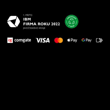
vašim nohám