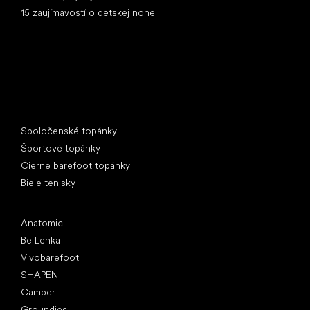
15 zaujímavostí o detskej nohe
Špeciálne kategórie
Spoločenské topánky
Športové topánky
Čierne barefoot topánky
Biele tenisky
Obľúbené značky
Anatomic
Be Lenka
Vivobarefoot
SHAPEN
Camper
Groundies