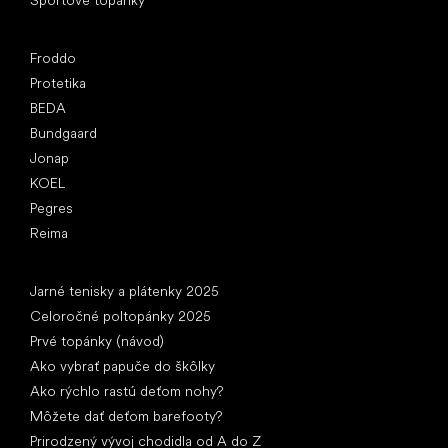
Obľúbené značky
Froddo
Protetika
BEDA
Bundgaard
Jonap
KOEL
Pegres
Reima
Články
Jarné tenisky a plátenky 2025
Celoročné poltopánky 2025
Prvé topánky (návod)
Ako vybrať papuče do škôlky
Ako rýchlo rastú deťom nohy?
Môžete dať deťom barefooty?
Prirodzený vývoj chodidla od A do Z