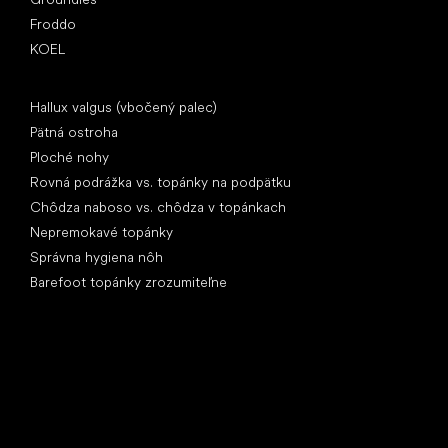
Froddo
KOEL
Články
Hallux valgus (vbočený palec)
Pätná ostroha
Ploché nohy
Rovná podrážka vs. topánky na podpätku
Chôdza naboso vs. chôdza v topánkach
Nepremokavé topánky
Správna hygiena nôh
Barefoot topánky zrozumiteľne
Špeciálne kategórie