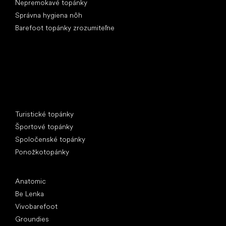
Nepremokavé topánky
Správna hygiena nôh
Barefoot topánky zrozumiteľne
Špeciálne kategórie
Turistické topánky
Športové topánky
Spoločenské topánky
Ponožkotopánky
Obľúbené značky
Anatomic
Be Lenka
Vivobarefoot
Groundies