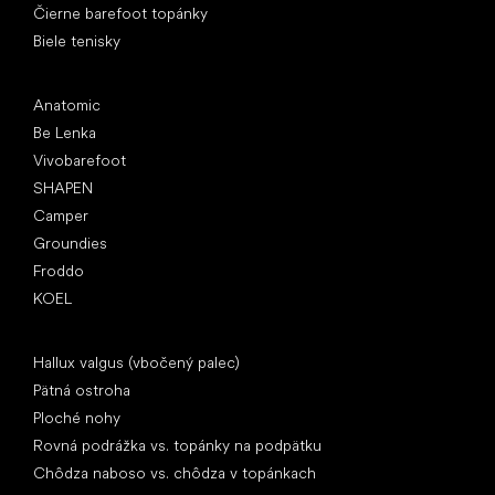
Čierne barefoot topánky
Biele tenisky
Obľúbené značky
Anatomic
Be Lenka
Vivobarefoot
SHAPEN
Camper
Groundies
Froddo
KOEL
Články
Hallux valgus (vbočený palec)
Pätná ostroha
Ploché nohy
Rovná podrážka vs. topánky na podpätku
Chôdza naboso vs. chôdza v topánkach