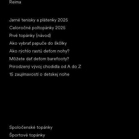
Reima
Články
Jarné tenisky a plátenky 2025
Celoročné poltopánky 2025
Prvé topánky (návod)
Ako vybrať papuče do škôlky
Ako rýchlo rastú deťom nohy?
Môžete dať deťom barefooty?
Prirodzený vývoj chodidla od A do Z
15 zaujímavostí o detskej nohe
Špeciálne kategórie
Spoločenské topánky
Športové topánky