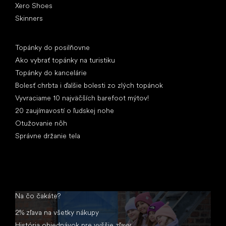
Xero Shoes
Skinners
Články
Topánky do posilňovne
Ako vybrať topánky na turistiku
Topánky do kancelárie
Bolesť chrbta i ďalšie bolesti zo zlých topánok
Vyvraciame 10 najväčších barefoot mýtov!
20 zaujímavostí o ľudskej nohe
Otužovanie nôh
Správne držanie tela
Na čo čakáte?
2% zľava na všetky nákupy
História objednávok pre vyššie zľavy