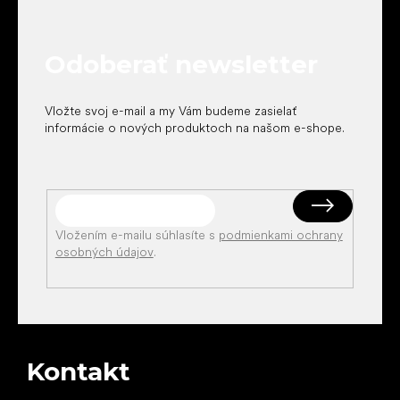
p
ä
t
Odoberať newsletter
i
e
Vložte svoj e-mail a my Vám budeme zasielať
informácie o nových produktoch na našom e-shope.
Vložením e-mailu súhlasíte s
podmienkami ochrany
osobných údajov
.
Kontakt