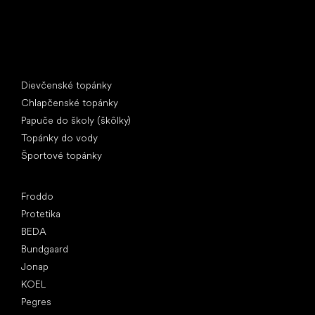
Špeciálne kategórie
Dievčenské topánky
Chlapčenské topánky
Papuče do školy (škôlky)
Topánky do vody
Športové topánky
Obľúbené značky
Froddo
Protetika
BEDA
Bundgaard
Jonap
KOEL
Pegres