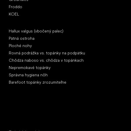
Froddo
KOEL
Články
Hallux valgus (vbočený palec)
Pätná ostroha
Ploché nohy
Rovná podrážka vs. topánky na podpätku
Chôdza naboso vs. chôdza v topánkach
Nepremokavé topánky
Správna hygiena nôh
Barefoot topánky zrozumiteľne
Špeciálne kategórie