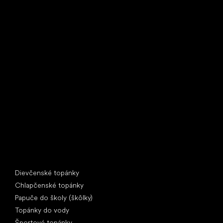
Little Shoes s.r.o.
U Vodárny 1506
397 01 Písek
IČ: 07715773, DIČ: CZ07715773
Špeciálne kategórie
Dievčenské topánky
Chlapčenské topánky
Papuče do školy (škôlky)
Topánky do vody
Športové topánky