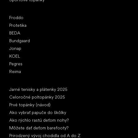
Obľúbené značky
Froddo
Protetika
BEDA
Bundgaard
Jonap
KOEL
Pegres
Reima
Články
Jarné tenisky a plátenky 2025
Celoročné poltopánky 2025
Prvé topánky (návod)
Ako vybrať papuče do škôlky
Ako rýchlo rastú deťom nohy?
Môžete dať deťom barefooty?
Prirodzený vývoj chodidla od A do Z