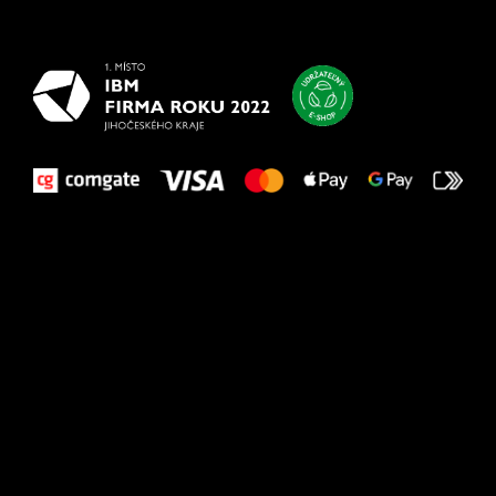
vašim nohám