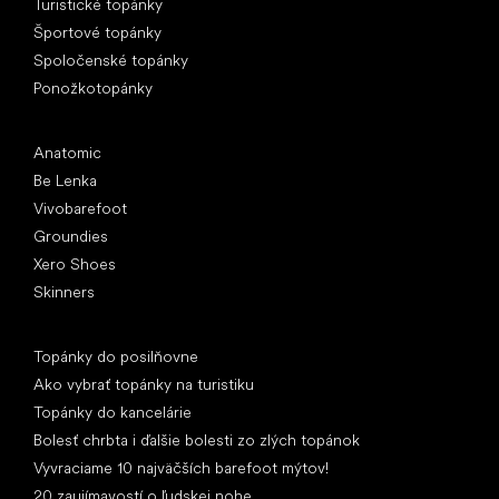
Turistické topánky
Športové topánky
Spoločenské topánky
Ponožkotopánky
Obľúbené značky
Anatomic
Be Lenka
Vivobarefoot
Groundies
Xero Shoes
Skinners
Články
Topánky do posilňovne
Ako vybrať topánky na turistiku
Topánky do kancelárie
Bolesť chrbta i ďalšie bolesti zo zlých topánok
Vyvraciame 10 najväčších barefoot mýtov!
20 zaujímavostí o ľudskej nohe