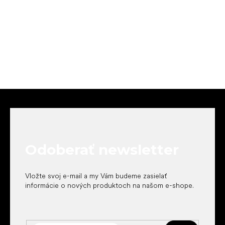
Z
á
p
ä
t
Odoberať newsletter
i
e
Vložte svoj e-mail a my Vám budeme zasielať
informácie o nových produktoch na našom e-shope.