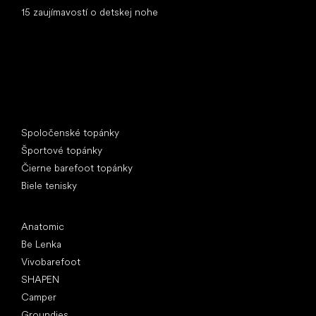
15 zaujímavostí o detskej nohe
Špeciálne kategórie
Spoločenské topánky
Športové topánky
Čierne barefoot topánky
Biele tenisky
Obľúbené značky
Anatomic
Be Lenka
Vivobarefoot
SHAPEN
Camper
Groundies