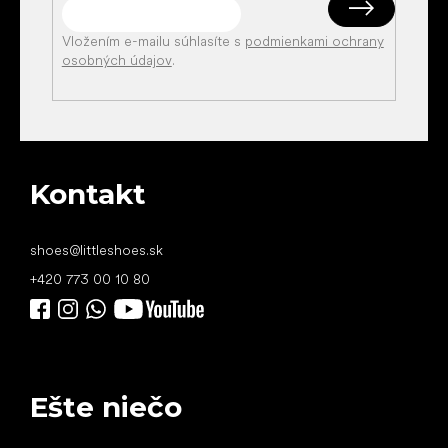
Vložením e-mailu súhlasíte s
podmienkami ochrany
osobných údajov
.
Kontakt
shoes
@
littleshoes.sk
+420 773 00 10 80
Ešte niečo