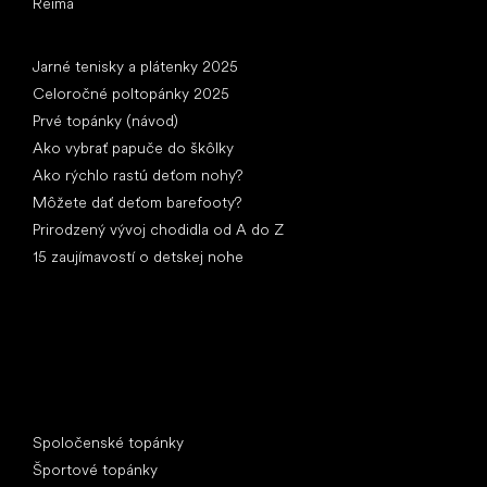
Reima
Články
Jarné tenisky a plátenky 2025
Celoročné poltopánky 2025
Prvé topánky (návod)
Ako vybrať papuče do škôlky
Ako rýchlo rastú deťom nohy?
Môžete dať deťom barefooty?
Prirodzený vývoj chodidla od A do Z
15 zaujímavostí o detskej nohe
Špeciálne kategórie
Spoločenské topánky
Športové topánky