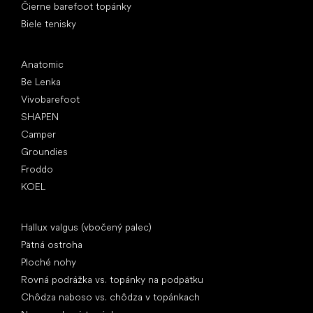
Čierne barefoot topánky
Biele tenisky
Obľúbené značky
Anatomic
Be Lenka
Vivobarefoot
SHAPEN
Camper
Groundies
Froddo
KOEL
Články
Hallux valgus (vbočený palec)
Pätná ostroha
Ploché nohy
Rovná podrážka vs. topánky na podpätku
Chôdza naboso vs. chôdza v topánkach