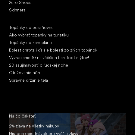
Xero Shoes
Skinners
Články
Topánky do posilňovne
Ako vybrať topánky na turistiku
Topánky do kancelárie
Bolesť chrbta i ďalšie bolesti zo zlých topánok
Vyvraciame 10 najväčších barefoot mýtov!
20 zaujímavostí o ľudskej nohe
Otužovanie nôh
Správne držanie tela
Na čo čakáte?
2% zľava na všetky nákupy
História objednávok pre vyššie zľavy