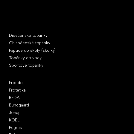
Špeciálne kategórie
Dievčenské topánky
Chlapčenské topánky
Papuče do školy (škôlky)
Topánky do vody
Športové topánky
Obľúbené značky
Froddo
Protetika
BEDA
Bundgaard
Jonap
KOEL
Pegres