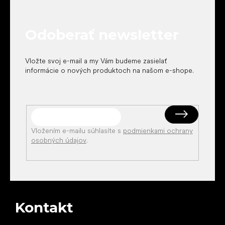
p
ä
t
Odoberať newsletter
i
e
Vložte svoj e-mail a my Vám budeme zasielať
informácie o nových produktoch na našom e-shope.
Vložením e-mailu súhlasíte s
podmienkami ochrany
osobných údajov
.
Kontakt