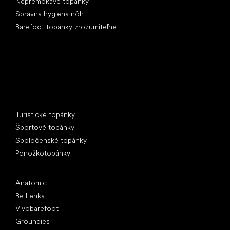
Nepremokavé topánky
Správna hygiena nôh
Barefoot topánky zrozumiteľne
Špeciálne kategórie
Turistické topánky
Športové topánky
Spoločenské topánky
Ponožkotopánky
Obľúbené značky
Anatomic
Be Lenka
Vivobarefoot
Groundies