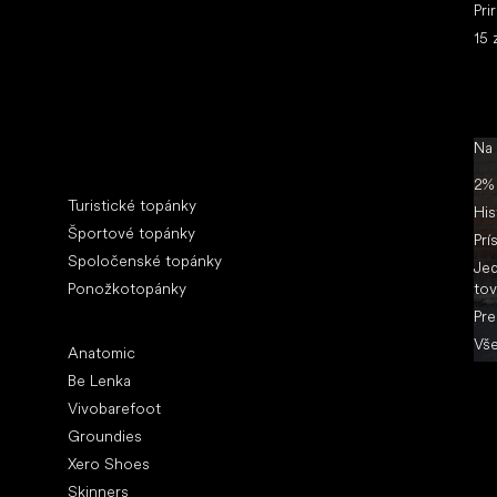
Pri
15 
Na
Špeciálne kategórie
2% 
Turistické topánky
His
Športové topánky
Prí
Spoločenské topánky
Jed
Ponožkotopánky
tov
Pre
Obľúbené značky
Vše
Anatomic
Be Lenka
Vivobarefoot
Groundies
Xero Shoes
Skinners