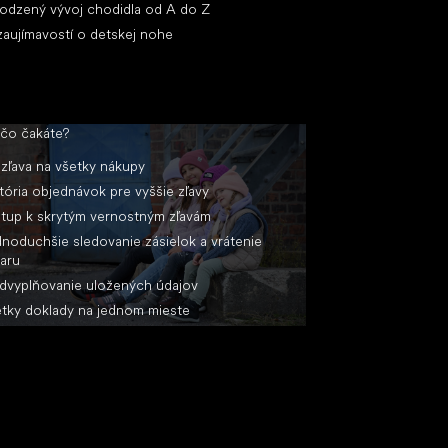
rodzený vývoj chodidla od A do Z
zaujímavostí o detskej nohe
 čo čakáte?
zľava na všetky nákupy
tória objednávok pre vyššie zľavy
stup k skrytým vernostným zľavám
noduchšie sledovanie zásielok a vrátenie
aru
dvyplňovanie uložených údajov
tky doklady na jednom mieste