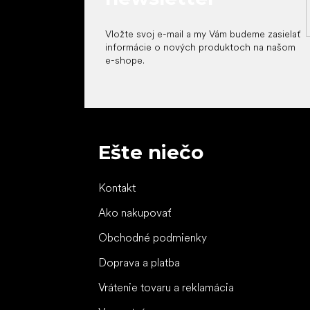
Vložte svoj e-mail a my Vám budeme zasielať
informácie o nových produktoch na našom
e-shope.
Ešte niečo
Kontakt
Ako nakupovať
Obchodné podmienky
Doprava a platba
Vrátenie tovaru a reklamácia