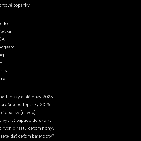
ortové topánky
ľúbené značky
oddo
tetika
DA
ndgaard
nap
EL
gres
ima
ánky
né tenisky a plátenky 2025
loročné poltopánky 2025
é topánky (návod)
 vybrať papuče do škôlky
 rýchlo rastú deťom nohy?
žete dať deťom barefooty?