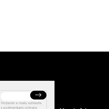
Vložením e-mailu súhlasíte
s
podmienkami ochrany