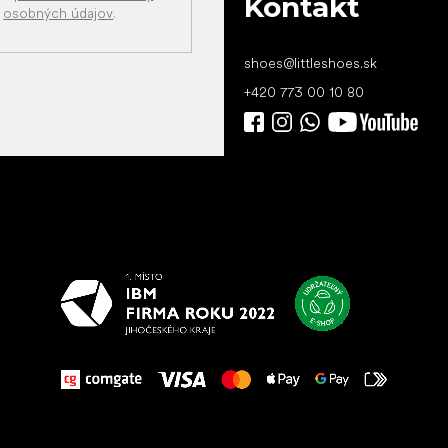
Kontakt
osobných údajov
.
shoes
@
littleshoes.sk
+420 773 00 10 80
Všetko
najlepšie
vašim nohám