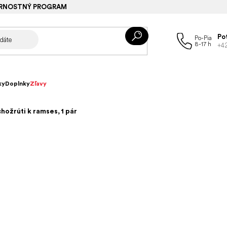
RNOSTNÝ PROGRAM
Po
+4
ky
Doplnky
Zľavy
hožrúti k ramses, 1 pár