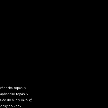
ecké tenisky
ciálne kategórie
evčenské topánky
lapčenské topánky
uče do školy (škôlky)
pánky do vody