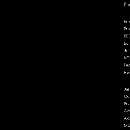
Šp
Ob
Fr
Pro
BE
Bu
Jo
KO
Pe
Re
Čl
Jar
Ce
Prv
Ako
Ako
Mô