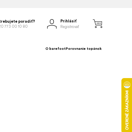
Prihlásiť
trebujete poradiť?
20 773 00 10 80
Registrovať
O barefoot
Porovnanie topánok