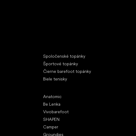
Špeciálne kategórie
Spoločenské topánky
Športové topánky
Čierne barefoot topánky
Biele tenisky
Obľúbené značky
Anatomic
Be Lenka
Vivobarefoot
SHAPEN
Camper
Groundies