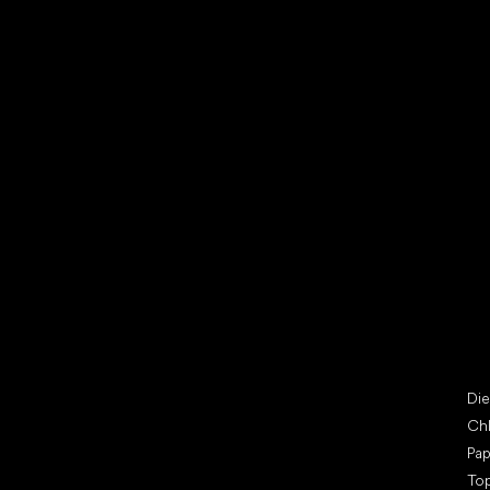
Vybrať zľavnené topánky
Bež
Little Shoes s.r.o.
Špe
U Vodárny 1506
Di
397 01 Písek
Ch
IČ: 07715773, DIČ: CZ07715773
Pap
To