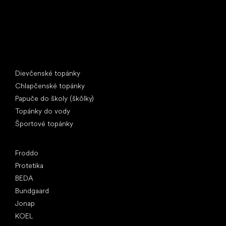
Špeciálne kategórie
Dievčenské topánky
Chlapčenské topánky
Papuče do školy (škôlky)
Topánky do vody
Športové topánky
Obľúbené značky
Froddo
Protetika
BEDA
Bundgaard
Jonap
KOEL