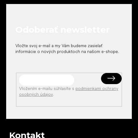
á
c
p
i
ä
e
t
p
Odoberať newsletter
i
r
v
e
k
Vložte svoj e-mail a my Vám budeme zasielať
y
informácie o nových produktoch na našom e-shope.
v
ý
p
i
s
u
Vložením e-mailu súhlasíte s
podmienkami ochrany
osobných údajov
.
Kontakt