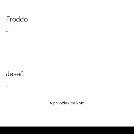
Froddo
...
Jeseň
...
5
položiek celkom
O
v
l
á
d
Z
a