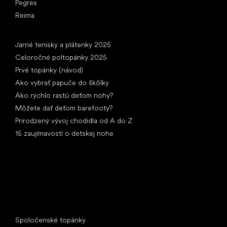
Pegres
Reima
Články
Jarné tenisky a plátenky 2025
Celoročné poltopánky 2025
Prvé topánky (návod)
Ako vybrať papuče do škôlky
Ako rýchlo rastú deťom nohy?
Môžete dať deťom barefooty?
Prirodzený vývoj chodidla od A do Z
15 zaujímavostí o detskej nohe
Špeciálne kategórie
Spoločenské topánky