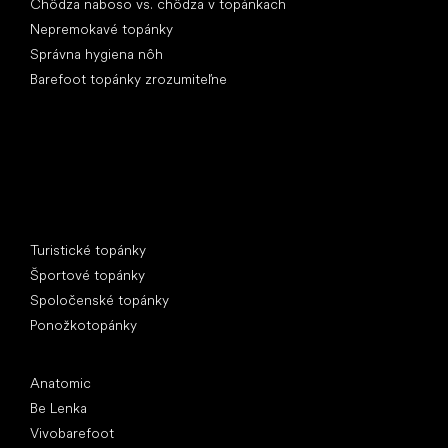
Chôdza naboso vs. chôdza v topánkach
Nepremokavé topánky
Správna hygiena nôh
Barefoot topánky zrozumiteľne
Špeciálne kategórie
Turistické topánky
Športové topánky
Spoločenské topánky
Ponožkotopánky
Obľúbené značky
Anatomic
Be Lenka
Vivobarefoot