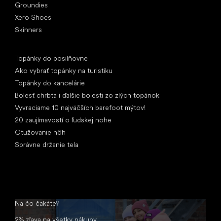
Groundies
Xero Shoes
Skinners
Články
Topánky do posilňovne
Ako vybrať topánky na turistiku
Topánky do kancelárie
Bolesť chrbta i ďalšie bolesti zo zlých topánok
Vyvraciame 10 najväčších barefoot mýtov!
20 zaujímavostí o ľudskej nohe
Otužovanie nôh
Správne držanie tela
Na čo čakáte?
2% zľava na všetky nákupy