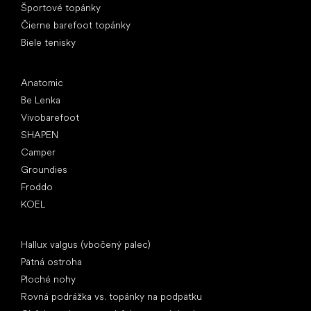
Športové topánky
Čierne barefoot topánky
Biele tenisky
Obľúbené značky
Anatomic
Be Lenka
Vivobarefoot
SHAPEN
Camper
Groundies
Froddo
KOEL
Články
Hallux valgus (vbočený palec)
Pätná ostroha
Ploché nohy
Rovná podrážka vs. topánky na podpätku