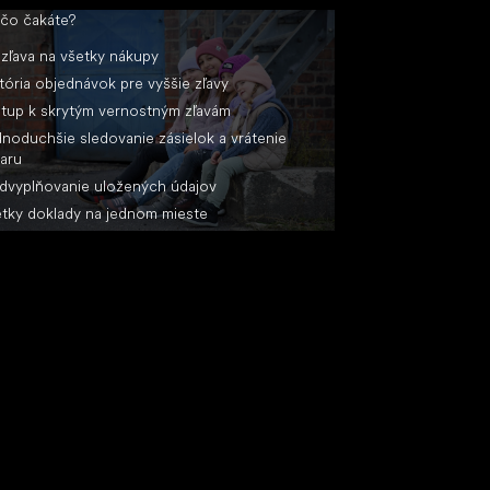
 čo čakáte?
zľava na všetky nákupy
tória objednávok pre vyššie zľavy
stup k skrytým vernostným zľavám
noduchšie sledovanie zásielok a vrátenie
aru
dvyplňovanie uložených údajov
tky doklady na jednom mieste