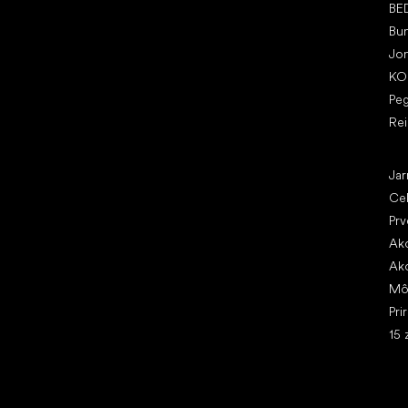
BE
Bu
Jo
KO
Pe
Re
Čl
Jar
Ce
Prv
Ako
Ako
Mô
Pri
15 