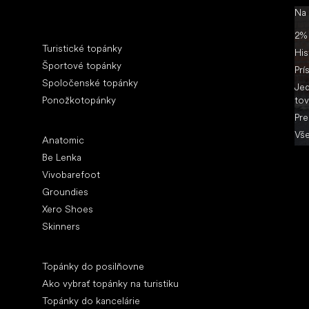
Na
Špeciálne kategórie
2% 
Turistické topánky
His
Športové topánky
Prí
Spoločenské topánky
Jed
Ponožkotopánky
tov
Pre
Obľúbené značky
Vše
Anatomic
Be Lenka
Vivobarefoot
Groundies
Xero Shoes
Skinners
Články
Topánky do posilňovne
Ako vybrať topánky na turistiku
Topánky do kancelárie