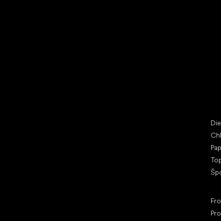
Vybrať zľavnené topánky
Bež
Little Shoes s.r.o.
Špe
U Vodárny 1506
Di
397 01 Písek
Ch
IČ: 07715773, DIČ: CZ07715773
Pap
To
Šp
Ob
Fr
Pro