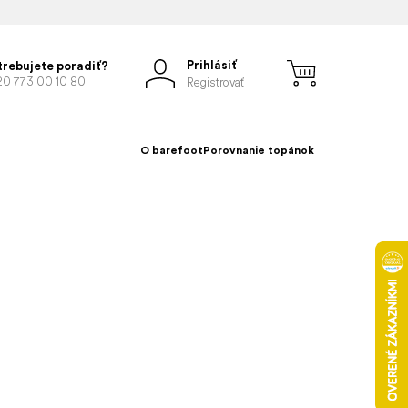
Prihlásiť
trebujete poradiť?
20 773 00 10 80
Registrovať
O barefoot
Porovnanie topánok