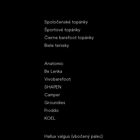
Špeciálne kategórie
Spoločenské topánky
Športové topánky
Čierne barefoot topánky
Biele tenisky
Obľúbené značky
Anatomic
Be Lenka
Vivobarefoot
SHAPEN
Camper
Groundies
Froddo
KOEL
Články
Hallux valgus (vbočený palec)