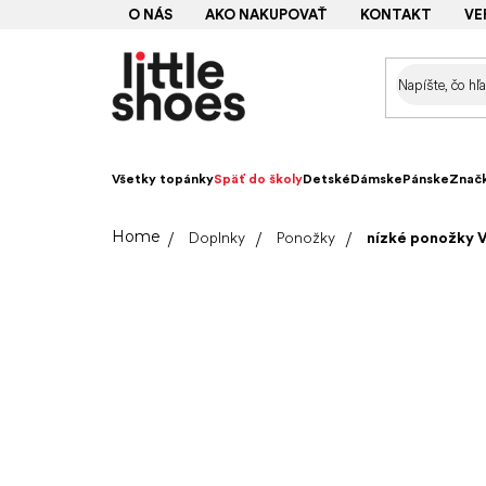
Prejsť
O NÁS
AKO NAKUPOVAŤ
KONTAKT
VE
na
obsah
Všetky topánky
Späť do školy
Detské
Dámske
Pánske
Znač
Domov
Doplnky
Ponožky
nízké ponožky V