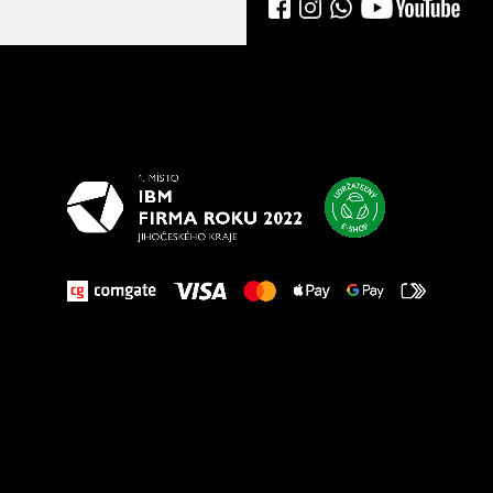
Všetko
najlepšie
vašim nohám