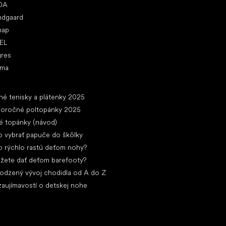
DA
ndgaard
nap
EL
gres
ima
ánky
né tenisky a plátenky 2025
loročné poltopánky 2025
é topánky (návod)
 vybrať papuče do škôlky
 rýchlo rastú deťom nohy?
žete dať deťom barefooty?
rodzený vývoj chodidla od A do Z
zaujímavostí o detskej nohe