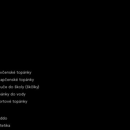
ecké tenisky
ciálne kategórie
evčenské topánky
lapčenské topánky
uče do školy (škôlky)
pánky do vody
ortové topánky
ľúbené značky
oddo
tetika