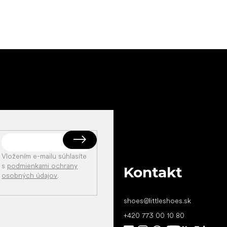
Vložením e-mailu súhlasíte
s
podmienkami ochrany
Kontakt
osobných údajov
.
shoes
@
littleshoes.sk
+420 773 00 10 80