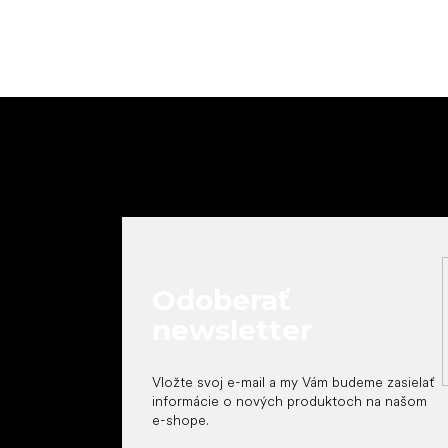
Z
á
p
ä
t
i
e
Odoberať
newsletter
Vložte svoj e-mail a my Vám budeme zasielať
informácie o nových produktoch na našom
e-shope.