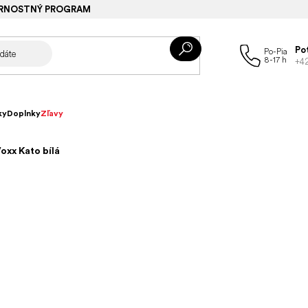
RNOSTNÝ PROGRAM
Po
+4
ky
Doplnky
Zľavy
oxx Kato bílá