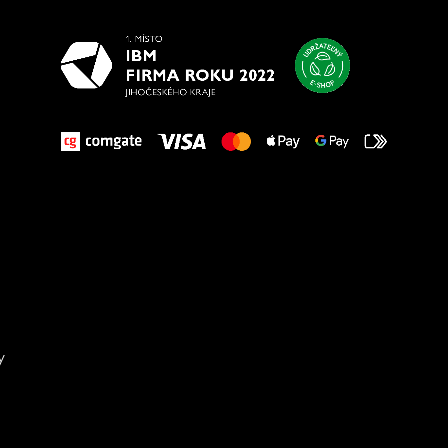
y
Sta