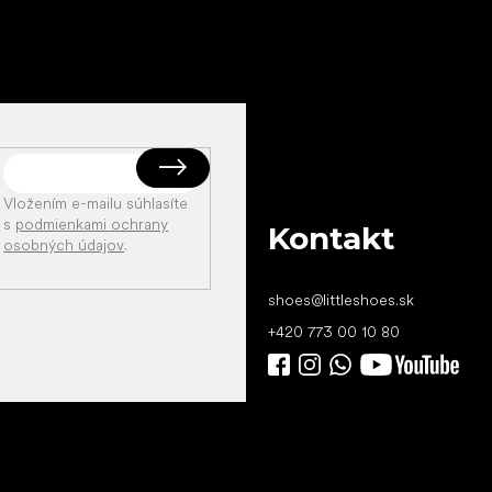
Vložením e-mailu súhlasíte
s
podmienkami ochrany
Kontakt
osobných údajov
.
shoes
@
littleshoes.sk
+420 773 00 10 80
Všetko
najlepšie
vašim nohám