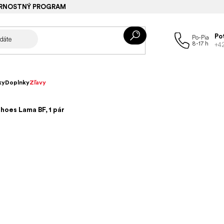
RNOSTNÝ PROGRAM
Po
+4
ky
Doplnky
Zľavy
hoes Lama BF, 1 pár