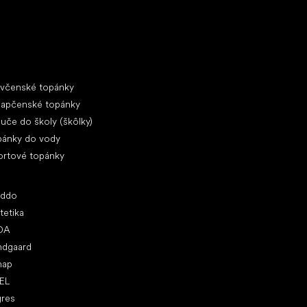
ciálne kategórie
evčenské topánky
lapčenské topánky
uče do školy (škôlky)
pánky do vody
ortové topánky
ľúbené značky
oddo
tetika
DA
ndgaard
nap
EL
gres