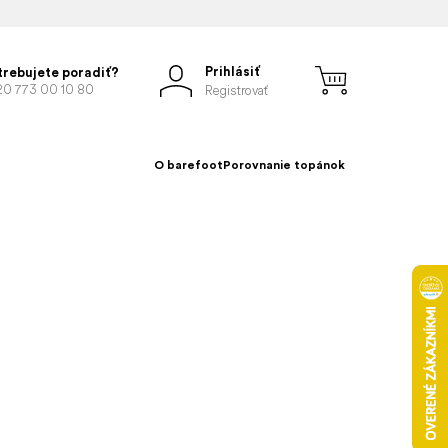
Prihlásiť
trebujete poradiť?
20 773 00 10 80
Registrovať
O barefoot
Porovnanie topánok