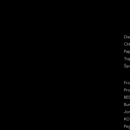
Little Shoes s.r.o.
Špe
U Vodárny 1506
Di
397 01 Písek
Ch
IČ: 07715773, DIČ: CZ07715773
Pap
To
Šp
Ob
Fr
Pro
BE
Bu
Jo
KO
Pe