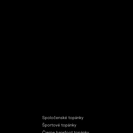
Špeciálne kategórie
Spoločenské topánky
Športové topánky
Čierne barefoot topánky