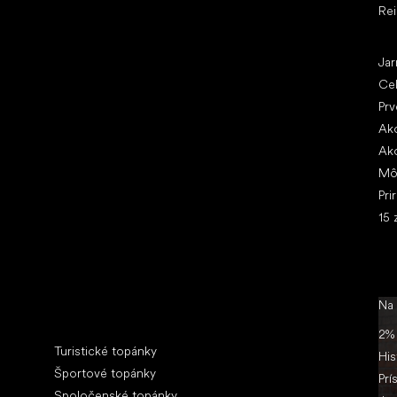
Re
Čl
Jar
Ce
Prv
Ako
Ako
Mô
Pri
15 
Na
Špeciálne kategórie
2% 
Turistické topánky
His
Športové topánky
Prí
Spoločenské topánky