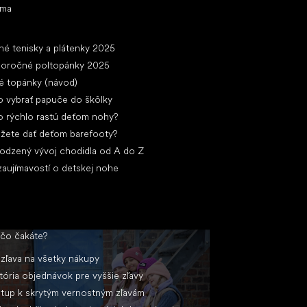
ima
ánky
né tenisky a plátenky 2025
loročné poltopánky 2025
é topánky (návod)
 vybrať papuče do škôlky
 rýchlo rastú deťom nohy?
žete dať deťom barefooty?
rodzený vývoj chodidla od A do Z
zaujímavostí o detskej nohe
 čo čakáte?
zľava na všetky nákupy
tória objednávok pre vyššie zľavy
stup k skrytým vernostným zľavám