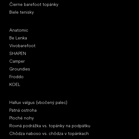
Čierne barefoot topánky
Biele tenisky
Obľúbené značky
Anatomic
Be Lenka
Vivobarefoot
SHAPEN
Camper
Groundies
Froddo
KOEL
Články
Hallux valgus (vbočený palec)
Pätná ostroha
Ploché nohy
Rovná podrážka vs. topánky na podpätku
Chôdza naboso vs. chôdza v topánkach