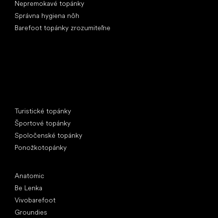
Nepremokavé topánky
Správna hygiena nôh
Barefoot topánky zrozumiteľne
Špeciálne kategórie
Turistické topánky
Športové topánky
Spoločenské topánky
Ponožkotopánky
Obľúbené značky
Anatomic
Be Lenka
Vivobarefoot
Groundies