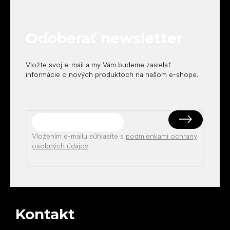
p
ä
t
Odoberať newsletter
i
e
Vložte svoj e-mail a my Vám budeme zasielať
informácie o nových produktoch na našom e-shope.
Vložením e-mailu súhlasíte s
podmienkami ochrany
osobných údajov
.
Kontakt