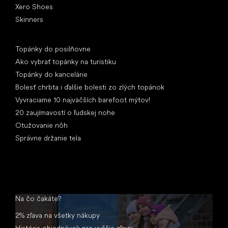
Xero Shoes
Skinners
Články
Topánky do posilňovne
Ako vybrať topánky na turistiku
Topánky do kancelárie
Bolesť chrbta i ďalšie bolesti zo zlých topánok
Vyvraciame 10 najväčších barefoot mýtov!
20 zaujímavostí o ľudskej nohe
Otužovanie nôh
Správne držanie tela
Na čo čakáte?
2% zľava na všetky nákupy
História objednávok pre vyššie zľavy