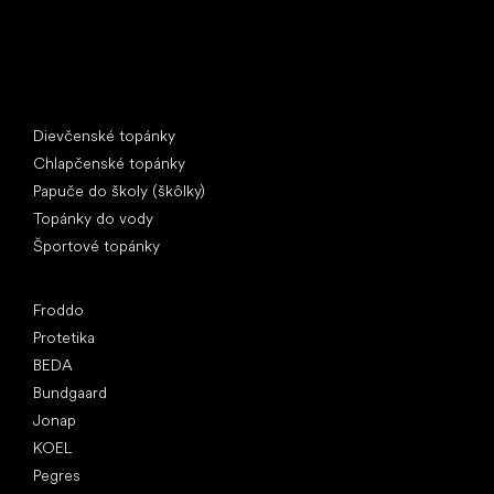
Špeciálne kategórie
Dievčenské topánky
Chlapčenské topánky
Papuče do školy (škôlky)
Topánky do vody
Športové topánky
Obľúbené značky
Froddo
Protetika
BEDA
Bundgaard
Jonap
KOEL
Pegres