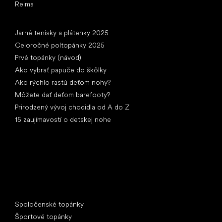
Reima
Články
Jarné tenisky a plátenky 2025
Celoročné poltopánky 2025
Prvé topánky (návod)
Ako vybrať papuče do škôlky
Ako rýchlo rastú deťom nohy?
Môžete dať deťom barefooty?
Prirodzený vývoj chodidla od A do Z
15 zaujímavostí o detskej nohe
Špeciálne kategórie
Spoločenské topánky
Športové topánky