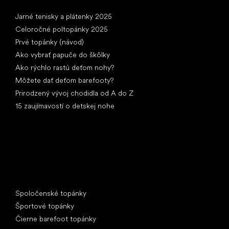
Články
Jarné tenisky a plátenky 2025
Celoročné poltopánky 2025
Prvé topánky (návod)
Ako vybrať papuče do škôlky
Ako rýchlo rastú deťom nohy?
Môžete dať deťom barefooty?
Prirodzený vývoj chodidla od A do Z
15 zaujímavostí o detskej nohe
Špeciálne kategórie
Spoločenské topánky
Športové topánky
Čierne barefoot topánky