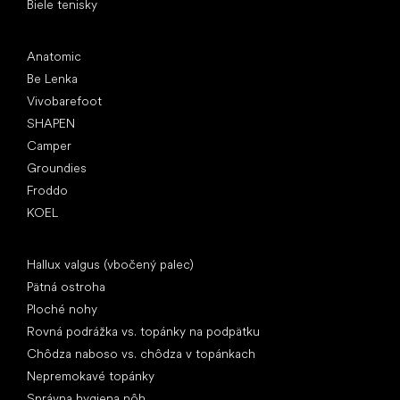
Biele tenisky
Obľúbené značky
Anatomic
Be Lenka
Vivobarefoot
SHAPEN
Camper
Groundies
Froddo
KOEL
Články
Hallux valgus (vbočený palec)
Pätná ostroha
Ploché nohy
Rovná podrážka vs. topánky na podpätku
Chôdza naboso vs. chôdza v topánkach
Nepremokavé topánky
Správna hygiena nôh