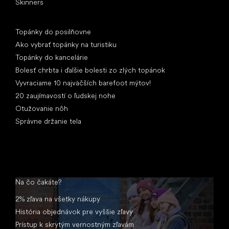
Skinners
Články
Topánky do posilňovne
Ako vybrať topánky na turistiku
Topánky do kancelárie
Bolesť chrbta i ďalšie bolesti zo zlých topánok
Vyvraciame 10 najväčších barefoot mýtov!
20 zaujímavostí o ľudskej nohe
Otužovanie nôh
Správne držanie tela
Na čo čakáte?
2% zľava na všetky nákupy
História objednávok pre vyššie zľavy
Prístup k skrytým vernostným zľavám