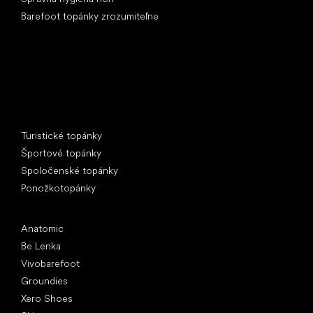
Barefoot topánky zrozumiteľne
Špeciálne kategórie
Turistické topánky
Športové topánky
Spoločenské topánky
Ponožkotopánky
Obľúbené značky
Anatomic
Be Lenka
Vivobarefoot
Groundies
Xero Shoes