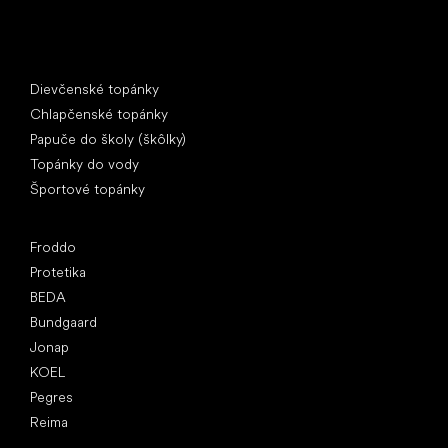
Špeciálne kategórie
Dievčenské topánky
Chlapčenské topánky
Papuče do školy (škôlky)
Topánky do vody
Športové topánky
Obľúbené značky
Froddo
Protetika
BEDA
Bundgaard
Jonap
KOEL
Pegres
Reima