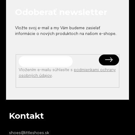
t
Odoberať newsletter
i
e
Vložte svoj e-mail a my Vám budeme zasielať
informácie o nových produktoch na našom e-shope.
Vložením e-mailu súhlasíte s
podmienkami ochrany
osobných údajov
.
Kontakt
shoes
@
littleshoes.sk