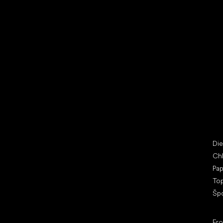
Vybrať zľavnené topánky
Bež
Little Shoes s.r.o.
Špe
U Vodárny 1506
Di
397 01 Písek
Ch
IČ: 07715773, DIČ: CZ07715773
Pap
To
Šp
Ob
Fr