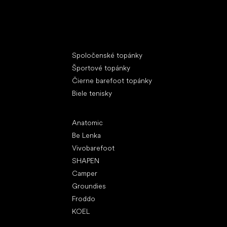
Špeciálne kategórie
Spoločenské topánky
Športové topánky
Čierne barefoot topánky
Biele tenisky
Obľúbené značky
Anatomic
Be Lenka
Vivobarefoot
SHAPEN
Camper
Groundies
Froddo
KOEL