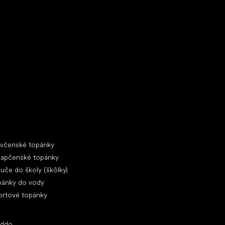
ecké tenisky
ciálne kategórie
evčenské topánky
lapčenské topánky
uče do školy (škôlky)
pánky do vody
ortové topánky
ľúbené značky
oddo