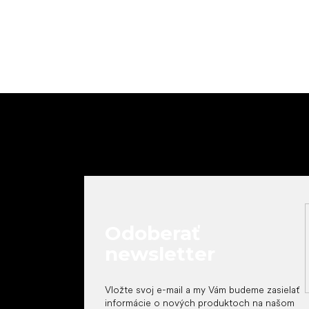
Z
á
p
ä
t
i
e
Odoberať
newsletter
Vložte svoj e-mail a my Vám budeme zasielať
informácie o nových produktoch na našom