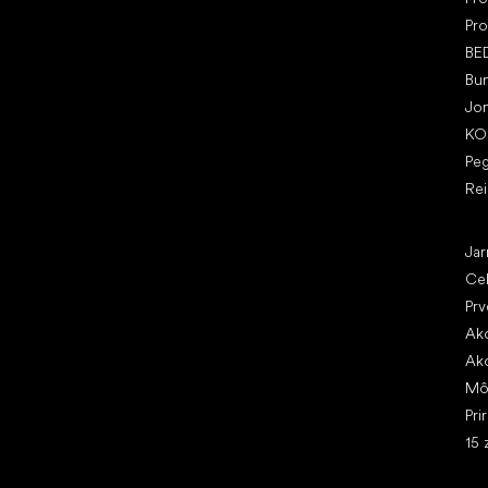
Pro
BE
Bu
Jo
KO
Pe
Re
Čl
Jar
Ce
Prv
Ako
Ako
Mô
Pri
15 