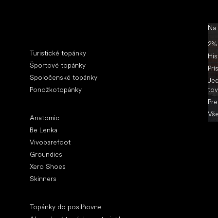
Na
Špeciálne kategórie
2% 
Turistické topánky
His
Športové topánky
Prí
Spoločenské topánky
Jed
Ponožkotopánky
tov
Pre
Obľúbené značky
Vše
Anatomic
Be Lenka
Vivobarefoot
Groundies
Xero Shoes
Skinners
Články
Topánky do posilňovne