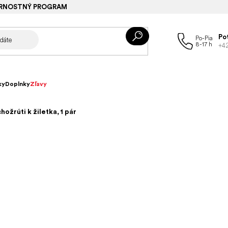
RNOSTNÝ PROGRAM
Po
+4
ky
Doplnky
Zľavy
hožrúti k žiletka, 1 pár