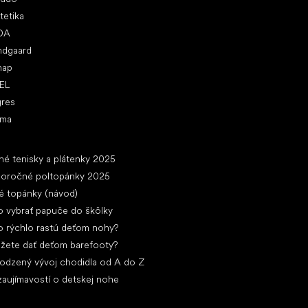
tetika
DA
ndgaard
nap
EL
gres
ima
ánky
né tenisky a plátenky 2025
loročné poltopánky 2025
é topánky (návod)
 vybrať papuče do škôlky
 rýchlo rastú deťom nohy?
žete dať deťom barefooty?
rodzený vývoj chodidla od A do Z
zaujímavostí o detskej nohe