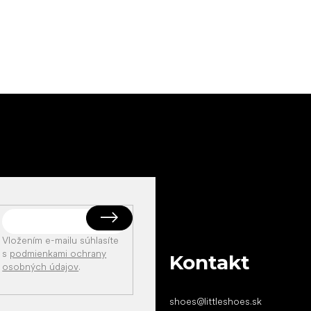
Vložením e-mailu súhlasíte
s
podmienkami ochrany
Kontakt
osobných údajov
.
shoes
@
littleshoes.sk