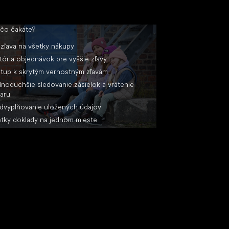
 čo čakáte?
zľava na všetky nákupy
tória objednávok pre vyššie zľavy
stup k skrytým vernostným zľavám
noduchšie sledovanie zásielok a vrátenie
aru
dvyplňovanie uložených údajov
tky doklady na jednom mieste