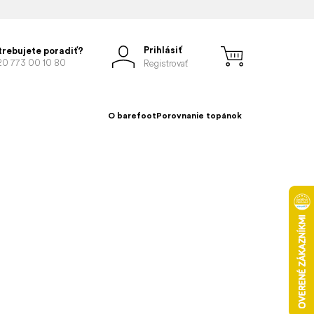
Prihlásiť
trebujete poradiť?
20 773 00 10 80
Registrovať
O barefoot
Porovnanie topánok