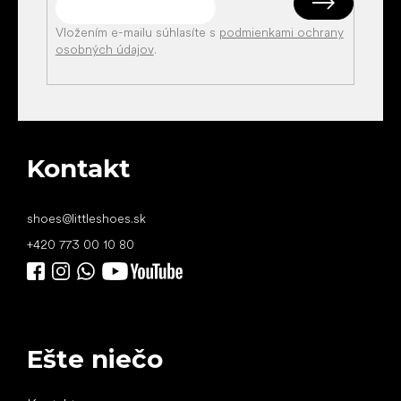
Vložením e-mailu súhlasíte s
podmienkami ochrany
osobných údajov
.
Kontakt
shoes
@
littleshoes.sk
+420 773 00 10 80
Ešte niečo