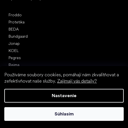
Obľúbené značky
Froddo
Protetika
BEDA
Bundgaard
Jonap
KOEL
Pegres
Reima
Používáme soubory cookies, pomáhají nám zkvalitňovat a
Články
zefektivňovat naše služby.
Zajímají vás detaily?
Jarné tenisky a plátenky 2025
Celoročné poltopánky 2025
Nastavenie
Prvé topánky (návod)
Ako vybrať papuče do škôlky
Ako rýchlo rastú deťom nohy?
Súhlasím
Môžete dať deťom barefooty?
Prirodzený vývoj chodidla od A do Z