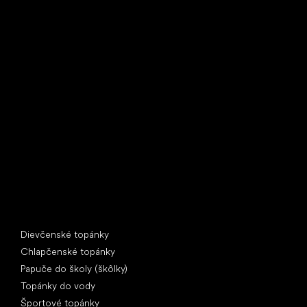
Little Shoes s.r.o.
U Vodárny 1506
397 01 Písek
IČ: 07715773, DIČ: CZ07715773
Špeciálne kategórie
Dievčenské topánky
Chlapčenské topánky
Papuče do školy (škôlky)
Topánky do vody
Športové topánky