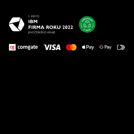
vašim nohám