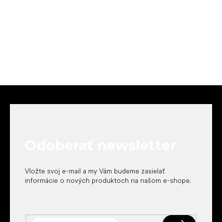
Z
á
p
ä
t
Odoberať newsletter
i
e
Vložte svoj e-mail a my Vám budeme zasielať
informácie o nových produktoch na našom e-shope.