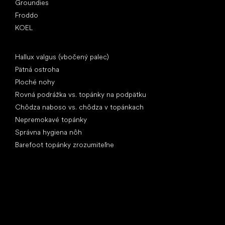
Groundies
Froddo
KOEL
Články
Hallux valgus (vbočený palec)
Pätná ostroha
Ploché nohy
Rovná podrážka vs. topánky na podpätku
Chôdza naboso vs. chôdza v topánkach
Nepremokavé topánky
Správna hygiena nôh
Barefoot topánky zrozumiteľne
Špeciálne kategórie