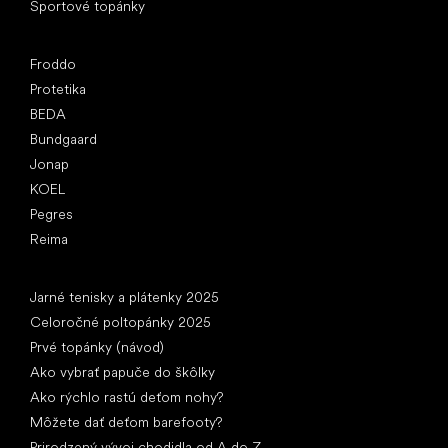
Športové topánky
Obľúbené značky
Froddo
Protetika
BEDA
Bundgaard
Jonap
KOEL
Pegres
Reima
Články
Jarné tenisky a plátenky 2025
Celoročné poltopánky 2025
Prvé topánky (návod)
Ako vybrať papuče do škôlky
Ako rýchlo rastú deťom nohy?
Môžete dať deťom barefooty?
Prirodzený vývoj chodidla od A do Z