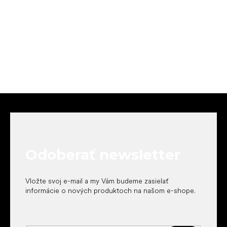
Z
á
p
ä
t
Odoberať newsletter
i
e
Vložte svoj e-mail a my Vám budeme zasielať
informácie o nových produktoch na našom e-shope.