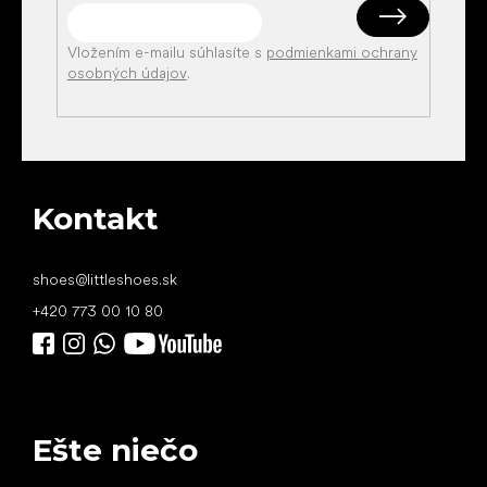
Vložením e-mailu súhlasíte s
podmienkami ochrany
osobných údajov
.
Kontakt
shoes
@
littleshoes.sk
+420 773 00 10 80
Ešte niečo