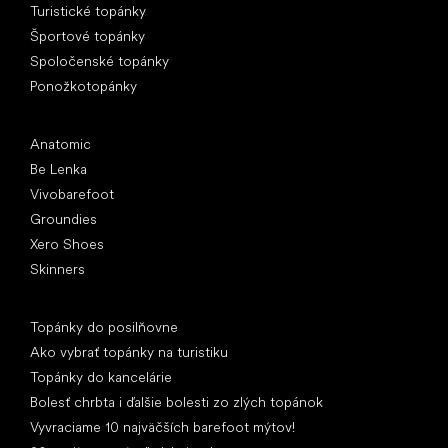
Turistické topánky
Športové topánky
Spoločenské topánky
Ponožkotopánky
Obľúbené značky
Anatomic
Be Lenka
Vivobarefoot
Groundies
Xero Shoes
Skinners
Články
Topánky do posilňovne
Ako vybrať topánky na turistiku
Topánky do kancelárie
Bolesť chrbta i ďalšie bolesti zo zlých topánok
Vyvraciame 10 najväčších barefoot mýtov!