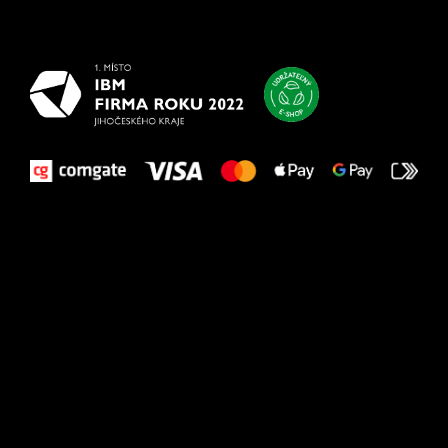
najlepšie
vašim nohám