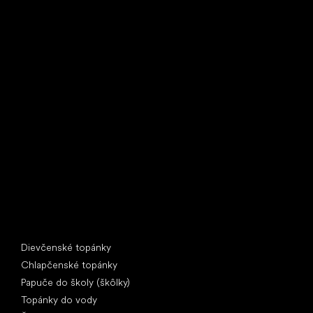
Little Shoes s.r.o.
U Vodárny 1506
397 01 Písek
IČ: 07715773, DIČ: CZ07715773
Špeciálne kategórie
Dievčenské topánky
Chlapčenské topánky
Papuče do školy (škôlky)
Topánky do vody