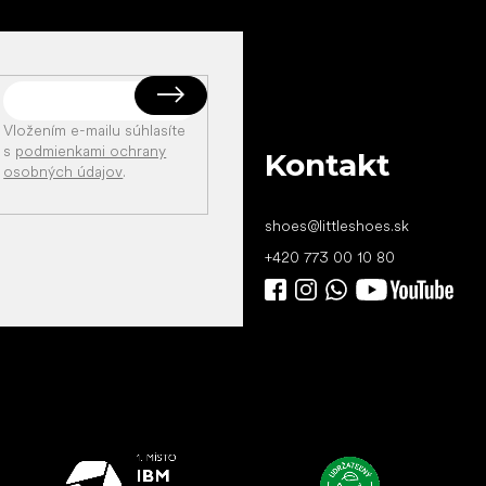
Vložením e-mailu súhlasíte
s
podmienkami ochrany
Kontakt
osobných údajov
.
shoes
@
littleshoes.sk
+420 773 00 10 80
Všetko
najlepšie
vašim nohám