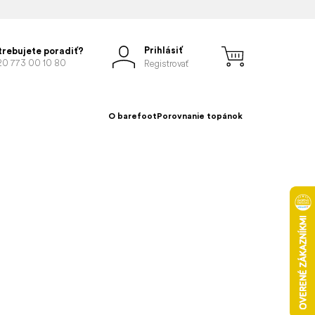
Prihlásiť
trebujete poradiť?
20 773 00 10 80
Registrovať
O barefoot
Porovnanie topánok