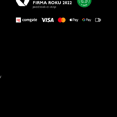
y
Sta