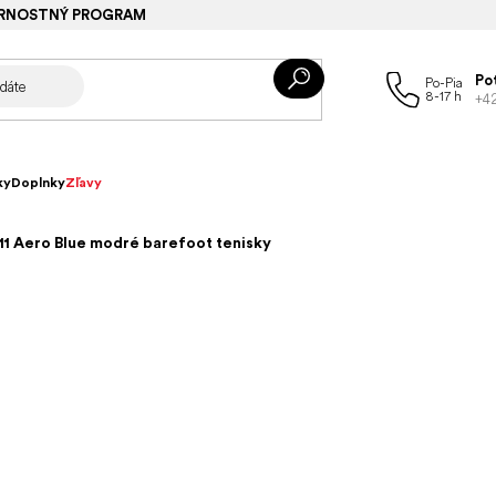
RNOSTNÝ PROGRAM
Po
+4
ky
Doplnky
Zľavy
1 Aero Blue modré barefoot tenisky