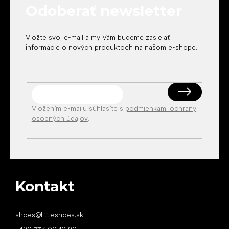
Odoberať newsletter
i
e
Vložte svoj e-mail a my Vám budeme zasielať
informácie o nových produktoch na našom e-shope.
Vložením e-mailu súhlasíte s
podmienkami ochrany
osobných údajov
.
Kontakt
shoes
@
littleshoes.sk