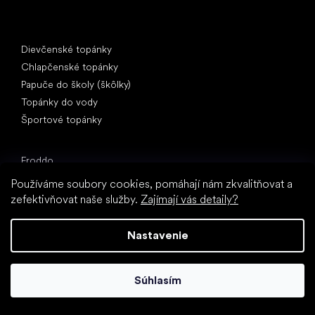
Špeciálne kategórie
Dievčenské topánky
Chlapčenské topánky
Papuče do školy (škôlky)
Topánky do vody
Športové topánky
Obľúbené značky
Froddo
Protetika
Používáme soubory cookies, pomáhají nám zkvalitňovat a
BEDA
zefektivňovat naše služby.
Zajímají vás detaily?
Bundgaard
Jonap
Nastavenie
KOEL
Pegres
Súhlasím
Reima
Články