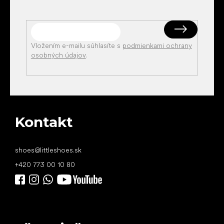
Vložením e-mailu súhlasíte s
podmienkami ochrany
osobných údajov
.
Kontakt
shoes
@
littleshoes.sk
+420 773 00 10 80