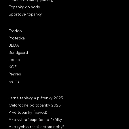
Topánky do vody
Športové topánky
Obľúbené značky
Froddo
Protetika
BEDA
Bundgaard
Jonap
KOEL
Pegres
Reima
Články
Jarné tenisky a plátenky 2025
Celoročné poltopánky 2025
Prvé topánky (návod)
Ako vybrať papuče do škôlky
Ako rýchlo rastú deťom nohy?