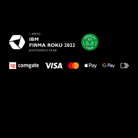
Všetko
najlepšie
vašim nohám