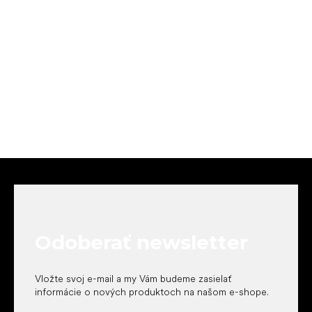
Z
á
p
ä
t
Odoberať newsletter
i
e
Vložte svoj e-mail a my Vám budeme zasielať
informácie o nových produktoch na našom e-shope.