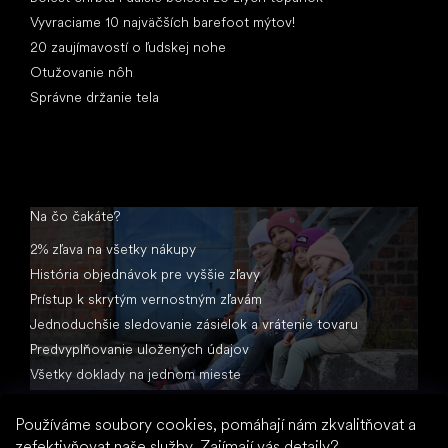
Vyvraciame 10 najväčších barefoot mýtov!
20 zaujímavostí o ľudskej nohe
Otužovanie nôh
Správne držanie tela
Na čo čakáte?
2% zľava na všetky nákupy
História objednávok pre vyššie zľavy
Prístup k skrytým vernostným zľavám
Jednoduchšie sledovanie zásielok a vrátenie tovaru
Predvyplňovanie uložených údajov
Všetky doklady na jednom mieste
Používáme soubory cookies, pomáhají nám zkvalitňovat a
zefektivňovat naše služby.
Zajímají vás detaily?