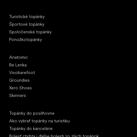
Špeciálne kategórie
Turistické topánky
Športové topánky
Spoločenské topánky
Ponožkotopánky
Obľúbené značky
Anatomic
Be Lenka
Vivobarefoot
Groundies
Xero Shoes
Skinners
Články
Topánky do posilňovne
Ako vybrať topánky na turistiku
Topánky do kancelárie
Bolesť chrbta i ďalšie bolesti zo zlých topánok