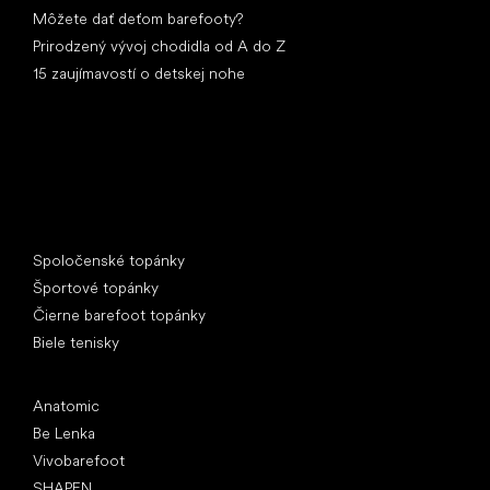
Môžete dať deťom barefooty?
Prirodzený vývoj chodidla od A do Z
15 zaujímavostí o detskej nohe
Špeciálne kategórie
Spoločenské topánky
Športové topánky
Čierne barefoot topánky
Biele tenisky
Obľúbené značky
Anatomic
Be Lenka
Vivobarefoot
SHAPEN