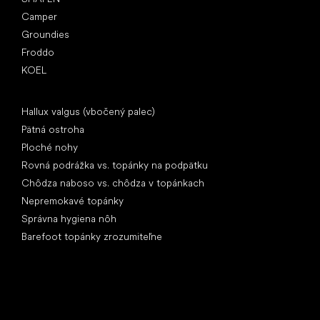
Camper
Groundies
Froddo
KOEL
Články
Hallux valgus (vbočený palec)
Pätná ostroha
Ploché nohy
Rovná podrážka vs. topánky na podpätku
Chôdza naboso vs. chôdza v topánkach
Nepremokavé topánky
Správna hygiena nôh
Barefoot topánky zrozumiteľne