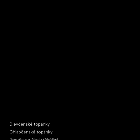
Little Shoes s.r.o.
U Vodárny 1506
397 01 Písek
IČ: 07715773, DIČ: CZ07715773
Špeciálne kategórie
Dievčenské topánky
Chlapčenské topánky
Papuče do školy (škôlky)