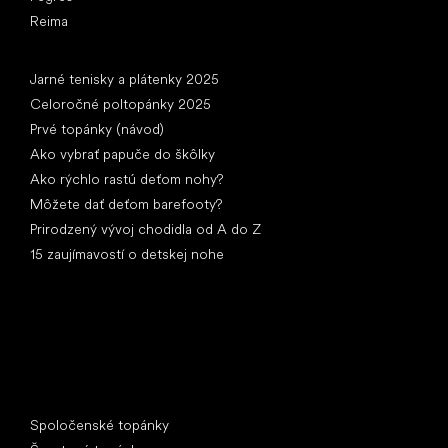
Reima
Články
Jarné tenisky a plátenky 2025
Celoročné poltopánky 2025
Prvé topánky (návod)
Ako vybrať papuče do škôlky
Ako rýchlo rastú deťom nohy?
Môžete dať deťom barefooty?
Prirodzený vývoj chodidla od A do Z
15 zaujímavostí o detskej nohe
Špeciálne kategórie
Spoločenské topánky