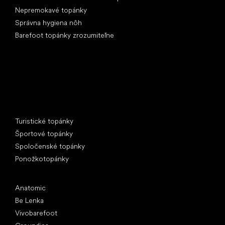
Nepremokavé topánky
Správna hygiena nôh
Barefoot topánky zrozumiteľne
Špeciálne kategórie
Turistické topánky
Športové topánky
Spoločenské topánky
Ponožkotopánky
Obľúbené značky
Anatomic
Be Lenka
Vivobarefoot