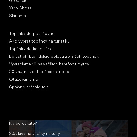
Groundies
Xero Shoes
Skinners
Články
Topánky do posilňovne
Ako vybrať topánky na turistiku
Topánky do kancelárie
Bolesť chrbta i ďalšie bolesti zo zlých topánok
Vyvraciame 10 najväčších barefoot mýtov!
20 zaujímavostí o ľudskej nohe
Otužovanie nôh
Správne držanie tela
Na čo čakáte?
2% zľava na všetky nákupy