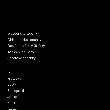
Špeciálne kategórie
Dievčenské topánky
Chlapčenské topánky
Papuče do školy (škôlky)
Topánky do vody
Športové topánky
Obľúbené značky
Froddo
Protetika
BEDA
Bundgaard
Jonap
KOEL
Pegres