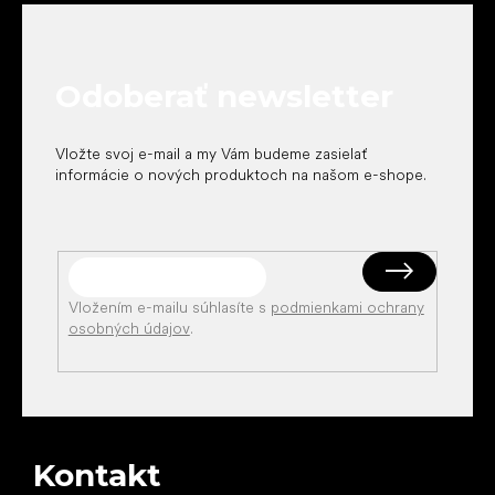
p
ä
t
Odoberať newsletter
i
e
Vložte svoj e-mail a my Vám budeme zasielať
informácie o nových produktoch na našom e-shope.
Vložením e-mailu súhlasíte s
podmienkami ochrany
osobných údajov
.
Kontakt