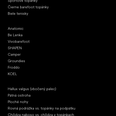
Športové topánky
Čierne barefoot topánky
Biele tenisky
Obľúbené značky
Anatomic
Be Lenka
Vivobarefoot
SHAPEN
Camper
Groundies
Froddo
KOEL
Články
Hallux valgus (vbočený palec)
Pätná ostroha
Ploché nohy
Rovná podrážka vs. topánky na podpätku
Chôdza naboso vs. chôdza v topánkach