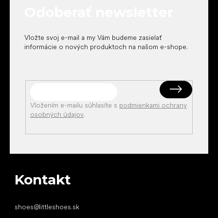
t
Odoberať newsletter
i
e
Vložte svoj e-mail a my Vám budeme zasielať
informácie o nových produktoch na našom e-shope.
Vložením e-mailu súhlasíte s
podmienkami ochrany
osobných údajov
.
Kontakt
shoes
@
littleshoes.sk