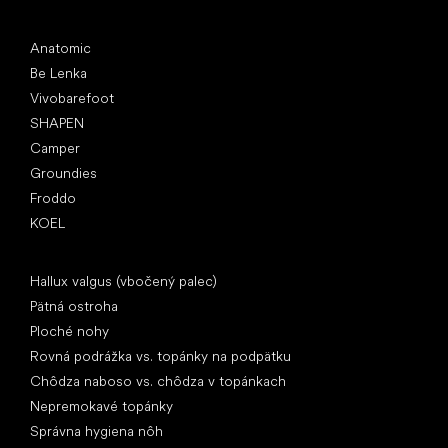
Obľúbené značky
Anatomic
Be Lenka
Vivobarefoot
SHAPEN
Camper
Groundies
Froddo
KOEL
Články
Hallux valgus (vbočený palec)
Pätná ostroha
Ploché nohy
Rovná podrážka vs. topánky na podpätku
Chôdza naboso vs. chôdza v topánkach
Nepremokavé topánky
Správna hygiena nôh