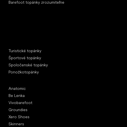
Barefoot topánky zrozumiteľne
Špeciálne kategórie
Turistické topánky
Športové topánky
Spoločenské topánky
Ponožkotopánky
Obľúbené značky
Anatomic
Be Lenka
Vivobarefoot
Groundies
Xero Shoes
Skinners