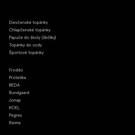
Špeciálne kategórie
Dievčenské topánky
Chlapčenské topánky
Papuče do školy (škôlky)
Topánky do vody
Športové topánky
Obľúbené značky
Froddo
Protetika
BEDA
Bundgaard
Jonap
KOEL
Pegres
Reima
Články