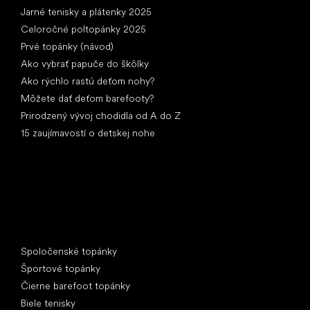
Jarné tenisky a plátenky 2025
Celoročné poltopánky 2025
Prvé topánky (návod)
Ako vybrať papuče do škôlky
Ako rýchlo rastú deťom nohy?
Môžete dať deťom barefooty?
Prirodzený vývoj chodidla od A do Z
15 zaujímavostí o detskej nohe
Špeciálne kategórie
Spoločenské topánky
Športové topánky
Čierne barefoot topánky
Biele tenisky