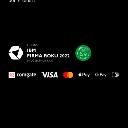
dobre sedeli?
Všetko
najlepšie
vašim nohám