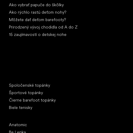
Ako vybrať papuče do škôlky
Ako rýchlo rastú deťom nohy?
Môžete dať deťom barefooty?
Prirodzený vývoj chodidla od A do Z
15 zaujímavostí o detskej nohe
Špeciálne kategórie
Spoločenské topánky
Športové topánky
Čierne barefoot topánky
Biele tenisky
Obľúbené značky
Anatomic
Be Lenka