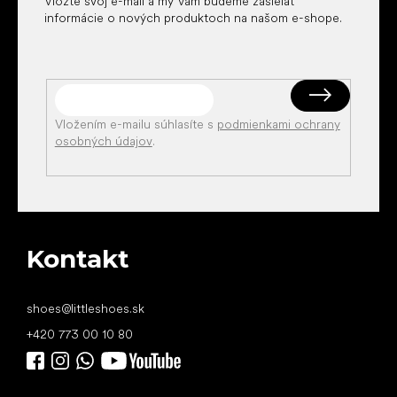
Vložte svoj e-mail a my Vám budeme zasielať
informácie o nových produktoch na našom e-shope.
Vložením e-mailu súhlasíte s
podmienkami ochrany
osobných údajov
.
Kontakt
shoes
@
littleshoes.sk
+420 773 00 10 80