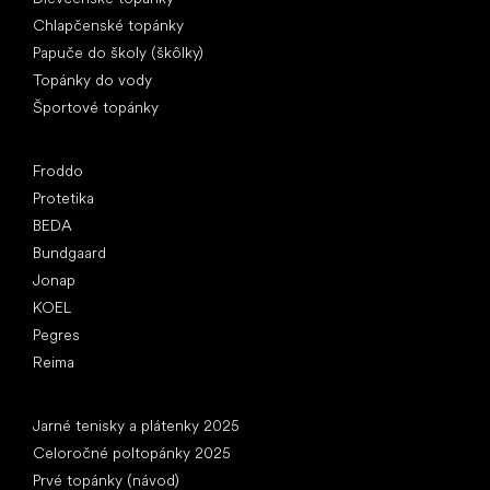
Chlapčenské topánky
Papuče do školy (škôlky)
Topánky do vody
Športové topánky
Obľúbené značky
Froddo
Protetika
BEDA
Bundgaard
Jonap
KOEL
Pegres
Reima
Články
Jarné tenisky a plátenky 2025
Celoročné poltopánky 2025
Prvé topánky (návod)