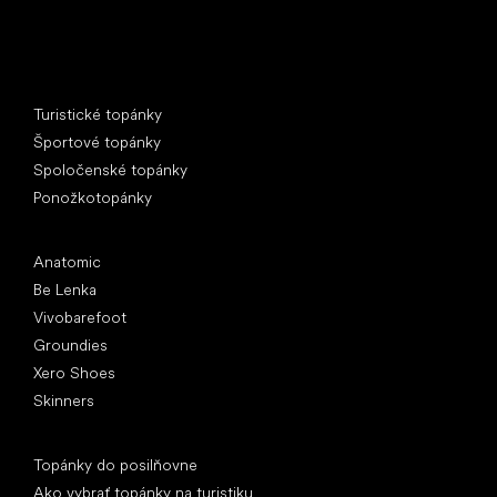
Špeciálne kategórie
Turistické topánky
Športové topánky
Spoločenské topánky
Ponožkotopánky
Obľúbené značky
Anatomic
Be Lenka
Vivobarefoot
Groundies
Xero Shoes
Skinners
Články
Topánky do posilňovne
Ako vybrať topánky na turistiku