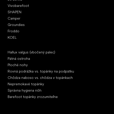
Vivobarefoot
SHAPEN
Camper
Groundies
Froddo
KOEL
Články
Hallux valgus (vbočený palec)
Pätná ostroha
Ploché nohy
Rovná podrážka vs. topánky na podpätku
Chôdza naboso vs. chôdza v topánkach
Nepremokavé topánky
Správna hygiena nôh
Barefoot topánky zrozumiteľne