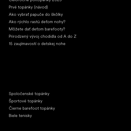
Prvé topánky (návod)
Ako vybrať papuče do škôlky
Ako rýchlo rastú deťom nohy?
Môžete dať deťom barefooty?
Prirodzený vývoj chodidla od A do Z
15 zaujímavostí o detskej nohe
Špeciálne kategórie
Spoločenské topánky
Športové topánky
Čierne barefoot topánky
Biele tenisky
Obľúbené značky