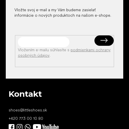
e
Vložte svoj e-mail a my Vám budeme zasielať
informácie o nových produktoch na našom e-shope.
Vložením e-mailu súhlasíte s
podmienkami ochrany
osobných údajov
.
Kontakt
shoes
@
littleshoes.sk
+420 773 00 10 80