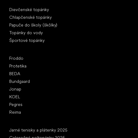
Špeciálne kategórie
Dievčenské topánky
Chlapčenské topánky
Papuče do školy (škôlky)
Topánky do vody
Športové topánky
Obľúbené značky
Froddo
Protetika
BEDA
Bundgaard
Jonap
KOEL
Pegres
Reima
Články
Jarné tenisky a plátenky 2025
Celoročné poltopánky 2025