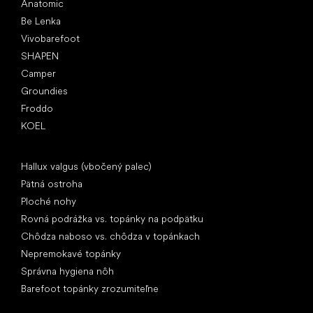
Anatomic
Be Lenka
Vivobarefoot
SHAPEN
Camper
Groundies
Froddo
KOEL
Články
Hallux valgus (vbočený palec)
Pätná ostroha
Ploché nohy
Rovná podrážka vs. topánky na podpätku
Chôdza naboso vs. chôdza v topánkach
Nepremokavé topánky
Správna hygiena nôh
Barefoot topánky zrozumiteľne