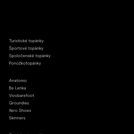
Špeciálne kategórie
Turistické topánky
Športové topánky
Spoločenské topánky
Ponožkotopánky
Obľúbené značky
Anatomic
Be Lenka
Vivobarefoot
Groundies
Xero Shoes
Skinners
Články