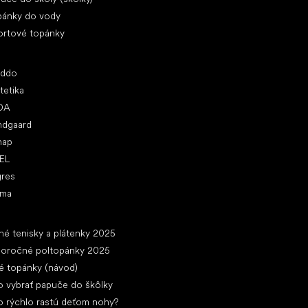
pánky do vody
ortové topánky
ľúbené značky
oddo
tetika
DA
ndgaard
nap
EL
gres
ima
ánky
né tenisky a plátenky 2025
loročné poltopánky 2025
é topánky (návod)
 vybrať papuče do škôlky
 rýchlo rastú deťom nohy?