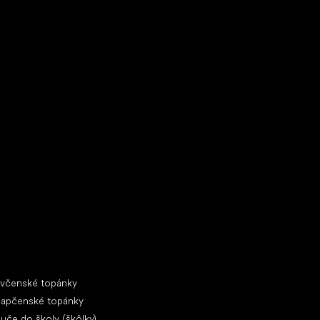
ecké tenisky
ciálne kategórie
evčenské topánky
lapčenské topánky
uče do školy (škôlky)