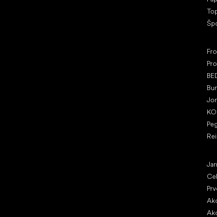
To
Šp
Ob
Fr
Pro
BE
Bu
Jo
KO
Pe
Re
Čl
Jar
Ce
Prv
Ako
Ako