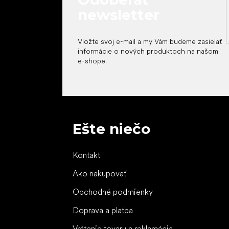
newsletter
Vložte svoj e-mail a my Vám budeme zasielať
informácie o nových produktoch na našom
e-shope.
Ešte niečo
Kontakt
Ako nakupovať
Obchodné podmienky
Doprava a platba
Vrátenie tovaru a reklamácia