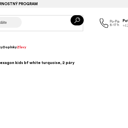
RNOSTNÝ PROGRAM
Po
+4
ky
Doplnky
Zľavy
exagon kids bf white turquoise, 2 páry