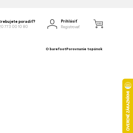
Prihlásiť
trebujete poradiť?
20 773 00 10 80
Registrovať
O barefoot
Porovnanie topánok