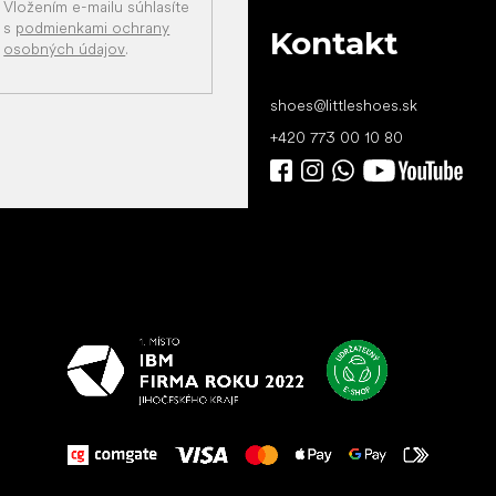
Vložením e-mailu súhlasíte
s
podmienkami ochrany
Kontakt
osobných údajov
.
shoes
@
littleshoes.sk
+420 773 00 10 80
Všetko
najlepšie
vašim nohám