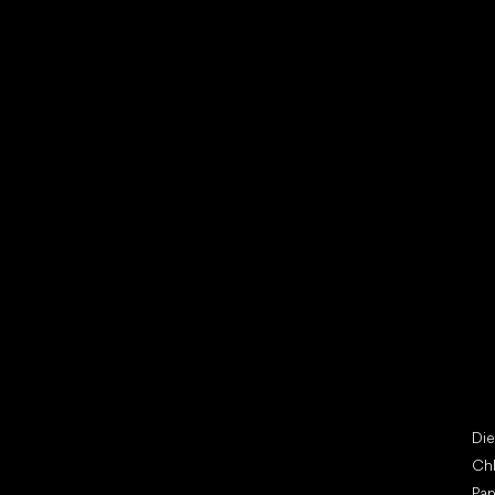
Vybrať zľavnené topánky
Bež
Little Shoes s.r.o.
Špe
U Vodárny 1506
Di
397 01 Písek
Ch
IČ: 07715773, DIČ: CZ07715773
Pap