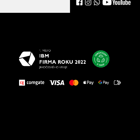
Všetko
najlepšie
vašim nohám