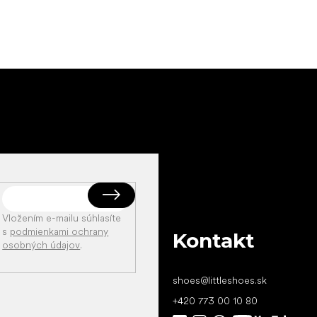
Vložením e-mailu súhlasíte
s
podmienkami ochrany
Kontakt
osobných údajov
.
shoes
@
littleshoes.sk
+420 773 00 10 80