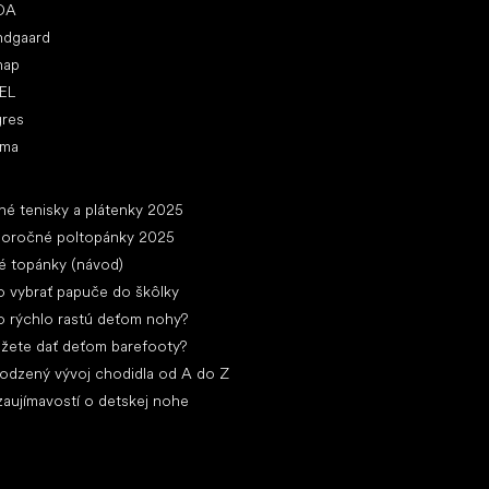
DA
ndgaard
nap
EL
gres
ima
ánky
né tenisky a plátenky 2025
loročné poltopánky 2025
é topánky (návod)
 vybrať papuče do škôlky
 rýchlo rastú deťom nohy?
žete dať deťom barefooty?
rodzený vývoj chodidla od A do Z
zaujímavostí o detskej nohe