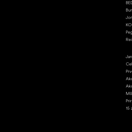
BE
Bu
Jo
KO
Pe
Re
Čl
Jar
Ce
Prv
Ako
Ako
Mô
Pri
15 