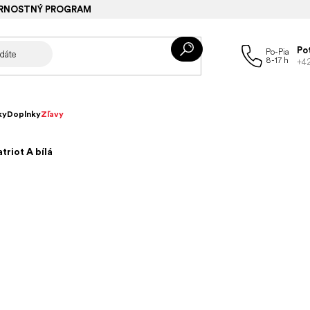
RNOSTNÝ PROGRAM
Po
+4
ky
Doplnky
Zľavy
triot A bílá