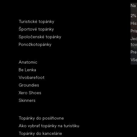
Na
Špeciálne kategórie
2% 
Turistické topánky
His
Športové topánky
Prí
Spoločenské topánky
Jed
Ponožkotopánky
tov
Pre
Obľúbené značky
Vše
Anatomic
Be Lenka
Vivobarefoot
Groundies
Xero Shoes
Skinners
Články
Topánky do posilňovne
Ako vybrať topánky na turistiku
Topánky do kancelárie