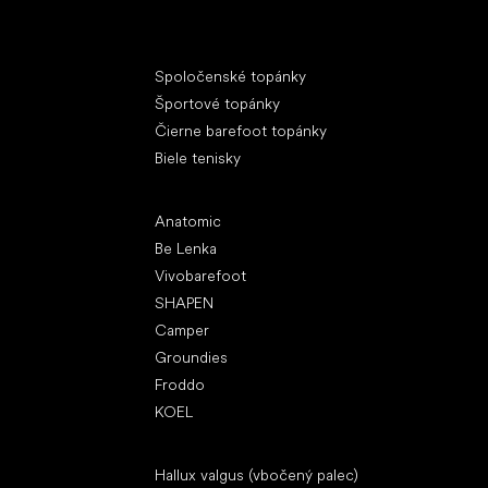
Špeciálne kategórie
Spoločenské topánky
Športové topánky
Čierne barefoot topánky
Biele tenisky
Obľúbené značky
Anatomic
Be Lenka
Vivobarefoot
SHAPEN
Camper
Groundies
Froddo
KOEL
Články
Hallux valgus (vbočený palec)