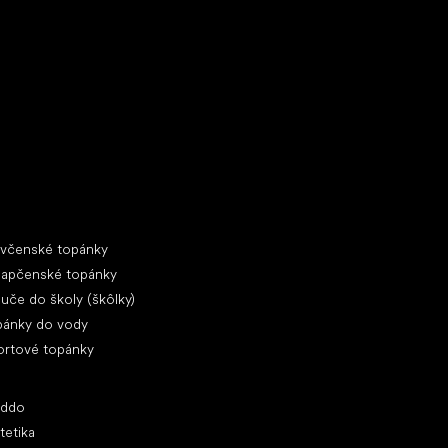
ecké tenisky
ciálne kategórie
evčenské topánky
lapčenské topánky
uče do školy (škôlky)
pánky do vody
ortové topánky
ľúbené značky
oddo
tetika