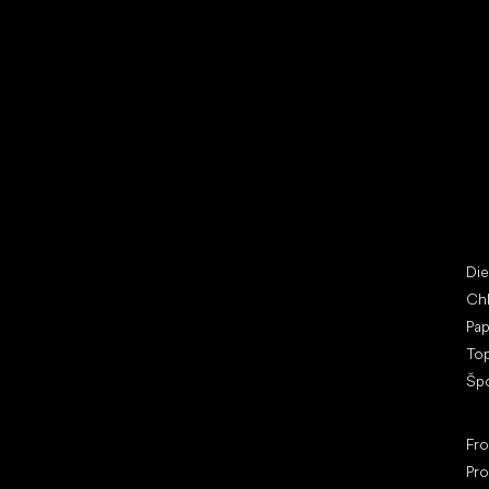
Vybrať zľavnené topánky
Bež
Little Shoes s.r.o.
Špe
U Vodárny 1506
Di
397 01 Písek
Ch
IČ: 07715773, DIČ: CZ07715773
Pap
To
Šp
Ob
Fr
Pro