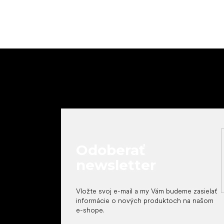
Z
á
p
ä
t
i
e
Odoberať
newsletter
Vložte svoj e-mail a my Vám budeme zasielať
informácie o nových produktoch na našom
e-shope.