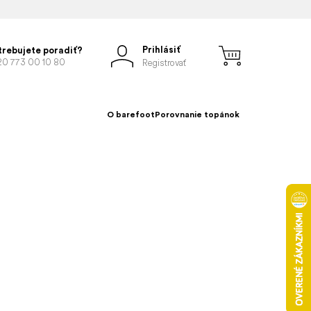
Prihlásiť
trebujete poradiť?
20 773 00 10 80
Registrovať
O barefoot
Porovnanie topánok