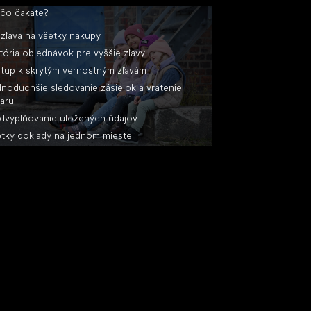
 čo čakáte?
zľava na všetky nákupy
tória objednávok pre vyššie zľavy
stup k skrytým vernostným zľavám
noduchšie sledovanie zásielok a vrátenie
aru
dvyplňovanie uložených údajov
tky doklady na jednom mieste