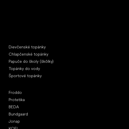
Špeciálne kategórie
Dievčenské topánky
Chlapčenské topánky
Papuče do školy (škôlky)
Topánky do vody
Športové topánky
Obľúbené značky
Froddo
Protetika
BEDA
Bundgaard
Jonap
KOEL