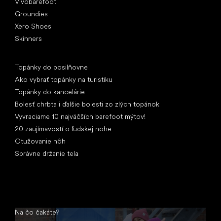
Vivobarefoot
Groundies
Xero Shoes
Skinners
Články
Topánky do posilňovne
Ako vybrať topánky na turistiku
Topánky do kancelárie
Bolesť chrbta i ďalšie bolesti zo zlých topánok
Vyvraciame 10 najväčších barefoot mýtov!
20 zaujímavostí o ľudskej nohe
Otužovanie nôh
Správne držanie tela
Na čo čakáte?