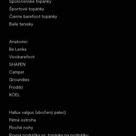
Spoločenské topánky
Športové topánky
Čierne barefoot topánky
Biele tenisky
Obľúbené značky
Anatomic
Be Lenka
Vivobarefoot
SHAPEN
Camper
Groundies
Froddo
KOEL
Články
Hallux valgus (vbočený palec)
Pätná ostroha
Ploché nohy
Rovná podrážka vs. topánky na podpätku