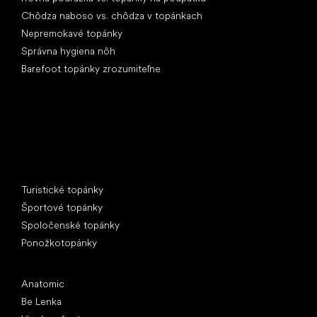
Chôdza naboso vs. chôdza v topánkach
Nepremokavé topánky
Správna hygiena nôh
Barefoot topánky zrozumiteľne
Špeciálne kategórie
Turistické topánky
Športové topánky
Spoločenské topánky
Ponožkotopánky
Obľúbené značky
Anatomic
Be Lenka