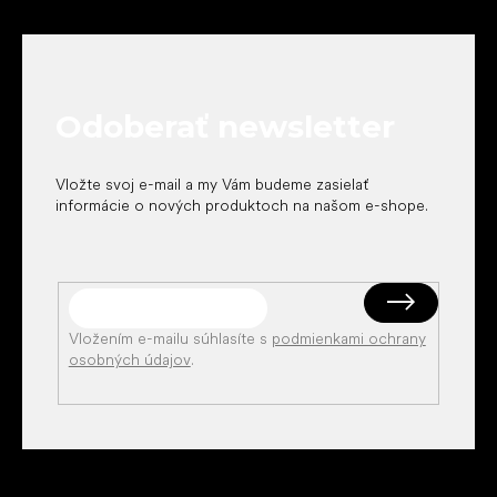
Z
á
p
ä
t
Odoberať newsletter
i
e
Vložte svoj e-mail a my Vám budeme zasielať
informácie o nových produktoch na našom e-shope.
Vložením e-mailu súhlasíte s
podmienkami ochrany
osobných údajov
.