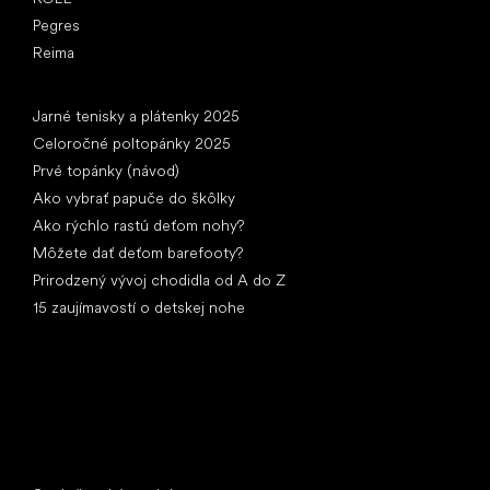
Pegres
Reima
Články
Jarné tenisky a plátenky 2025
Celoročné poltopánky 2025
Prvé topánky (návod)
Ako vybrať papuče do škôlky
Ako rýchlo rastú deťom nohy?
Môžete dať deťom barefooty?
Prirodzený vývoj chodidla od A do Z
15 zaujímavostí o detskej nohe
Špeciálne kategórie