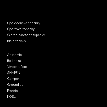
Špeciálne kategórie
Spoločenské topánky
Športové topánky
Čierne barefoot topánky
Biele tenisky
Obľúbené značky
Anatomic
Be Lenka
Vivobarefoot
SHAPEN
Camper
Groundies
Froddo
KOEL
Články