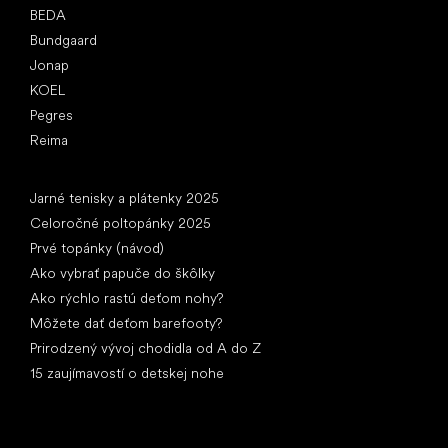
BEDA
Bundgaard
Jonap
KOEL
Pegres
Reima
Články
Jarné tenisky a plátenky 2025
Celoročné poltopánky 2025
Prvé topánky (návod)
Ako vybrať papuče do škôlky
Ako rýchlo rastú deťom nohy?
Môžete dať deťom barefooty?
Prirodzený vývoj chodidla od A do Z
15 zaujímavostí o detskej nohe