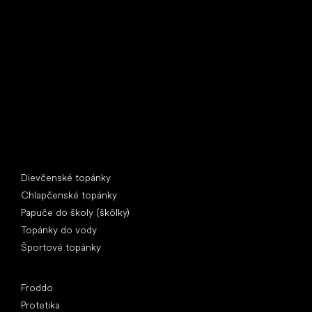
Little Shoes s.r.o.
U Vodárny 1506
397 01 Písek
IČ: 07715773, DIČ: CZ07715773
Špeciálne kategórie
Dievčenské topánky
Chlapčenské topánky
Papuče do školy (škôlky)
Topánky do vody
Športové topánky
Obľúbené značky
Froddo
Protetika