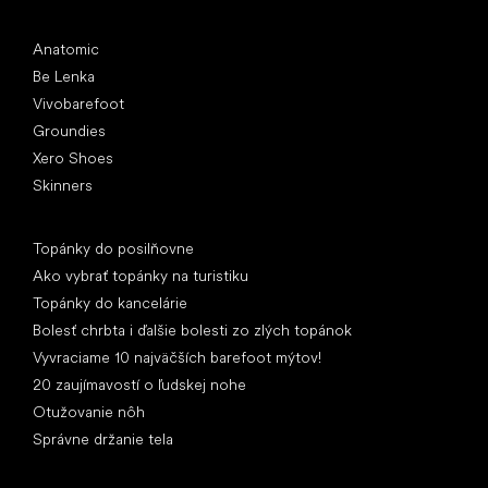
Obľúbené značky
Anatomic
Be Lenka
Vivobarefoot
Groundies
Xero Shoes
Skinners
Články
Topánky do posilňovne
Ako vybrať topánky na turistiku
Topánky do kancelárie
Bolesť chrbta i ďalšie bolesti zo zlých topánok
Vyvraciame 10 najväčších barefoot mýtov!
20 zaujímavostí o ľudskej nohe
Otužovanie nôh
Správne držanie tela