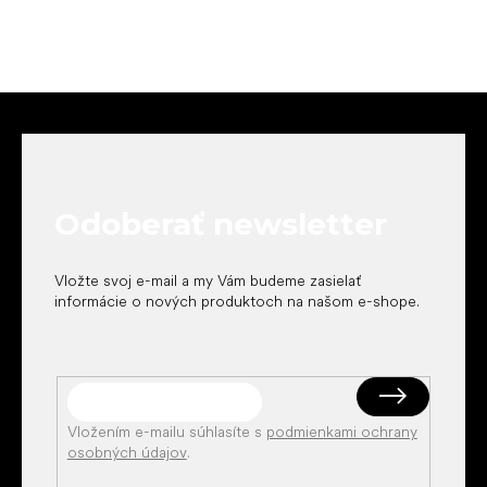
Z
á
p
ä
t
Odoberať newsletter
i
e
Vložte svoj e-mail a my Vám budeme zasielať
informácie o nových produktoch na našom e-shope.
Vložením e-mailu súhlasíte s
podmienkami ochrany
osobných údajov
.