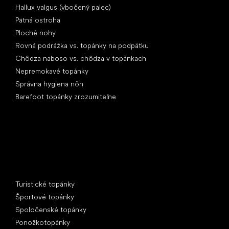
Hallux valgus (vbočený palec)
Pätná ostroha
Ploché nohy
Rovná podrážka vs. topánky na podpätku
Chôdza naboso vs. chôdza v topánkach
Nepremokavé topánky
Správna hygiena nôh
Barefoot topánky zrozumiteľne
Špeciálne kategórie
Turistické topánky
Športové topánky
Spoločenské topánky
Ponožkotopánky