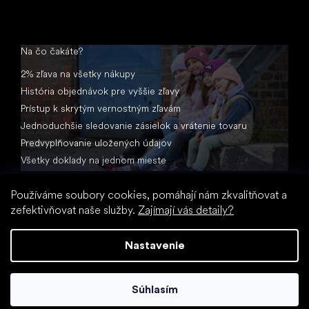
Na čo čakáte?
2% zľava na všetky nákupy
História objednávok pre vyššie zľavy
Prístup k skrytým vernostným zľavám
Jednoduchšie sledovanie zásielok a vrátenie tovaru
Predvyplňovanie uložených údajov
Všetky doklady na jednom mieste
Používáme soubory cookies, pomáhají nám zkvalitňovat a
zefektivňovat naše služby.
Zajímají vás detaily?
Nastavenie
Vytvoril Shoptet
Súhlasím
Copyright 2026
Little Shoes.sk
. Všetky práva vyhradené.