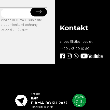
Vložením e-mailu súhlasíte
s
podmienkami ochrany
Kontakt
osobných údajov
.
shoes
@
littleshoes.sk
+420 773 00 10 80
Všetko
najlepšie
vašim nohám