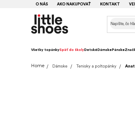
Prejsť
O NÁS
AKO NAKUPOVAŤ
KONTAKT
VE
na
obsah
Všetky topánky
Späť do školy
Detské
Dámske
Pánske
Znač
Domov
Dámske
Tenisky a poltopánky
Anat