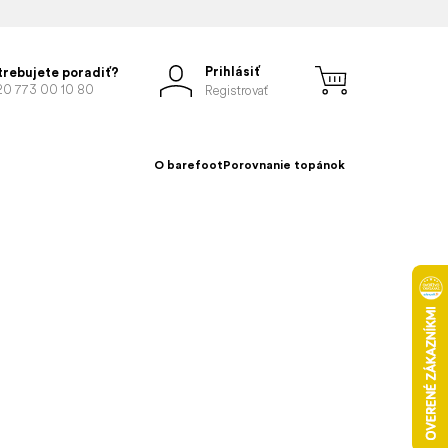
Prihlásiť
trebujete poradiť?
20 773 00 10 80
Registrovať
O barefoot
Porovnanie topánok