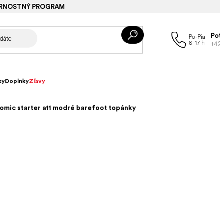
RNOSTNÝ PROGRAM
Po
+4
ky
Doplnky
Zľavy
omic starter a11 modré barefoot topánky