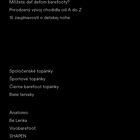
Môžete dať deťom barefooty?
Prirodzený vývoj chodidla od A do Z
15 zaujímavostí o detskej nohe
Špeciálne kategórie
Spoločenské topánky
Športové topánky
Čierne barefoot topánky
Biele tenisky
Obľúbené značky
Anatomic
Be Lenka
Vivobarefoot
SHAPEN