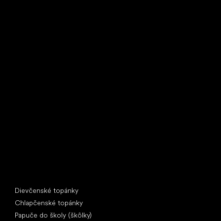
Little Shoes s.r.o.
U Vodárny 1506
397 01 Písek
IČ: 07715773, DIČ: CZ07715773
Špeciálne kategórie
Dievčenské topánky
Chlapčenské topánky
Papuče do školy (škôlky)