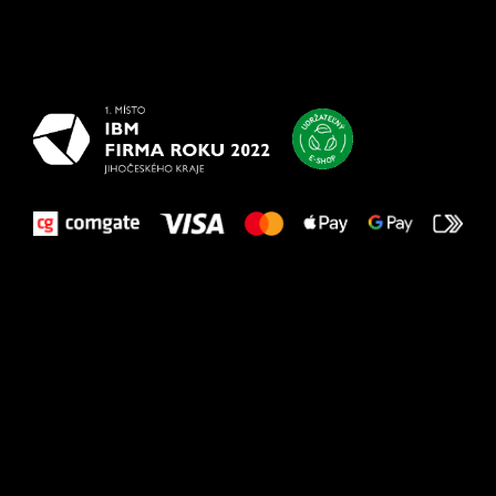
Všetko
najlepšie
vašim nohám