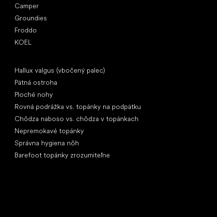
Camper
Groundies
Froddo
KOEL
Články
Hallux valgus (vbočený palec)
Pätná ostroha
Ploché nohy
Rovná podrážka vs. topánky na podpätku
Chôdza naboso vs. chôdza v topánkach
Nepremokavé topánky
Správna hygiena nôh
Barefoot topánky zrozumiteľne