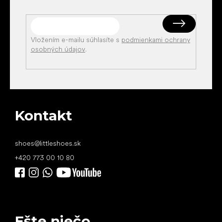
Vložením e-mailu súhlasíte s
podmienkami ochrany
osobných údajov
.
Kontakt
shoes
@
littleshoes.sk
+420 773 00 10 80
Ešte niečo