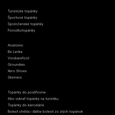
Špeciálne kategórie
Turistické topánky
Športové topánky
Spoločenské topánky
Ponožkotopánky
Obľúbené značky
Anatomic
Be Lenka
Vivobarefoot
Groundies
Xero Shoes
Skinners
Články
Topánky do posilňovne
Ako vybrať topánky na turistiku
Topánky do kancelárie
Bolesť chrbta i ďalšie bolesti zo zlých topánok