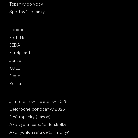
Topánky do vody
Športové topánky
Obľúbené značky
Froddo
Protetika
BEDA
Bundgaard
Jonap
KOEL
Pegres
Reima
Články
Jarné tenisky a plátenky 2025
Celoročné poltopánky 2025
Prvé topánky (návod)
Ako vybrať papuče do škôlky
Ako rýchlo rastú deťom nohy?