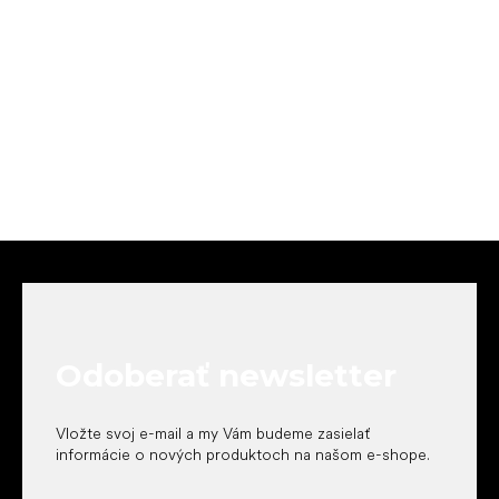
Z
á
p
ä
t
Odoberať newsletter
i
e
Vložte svoj e-mail a my Vám budeme zasielať
informácie o nových produktoch na našom e-shope.