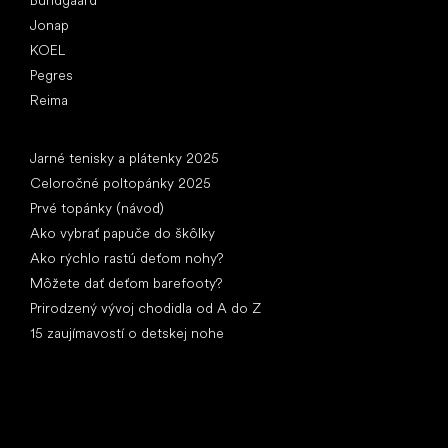
Bundgaard
Jonap
KOEL
Pegres
Reima
Články
Jarné tenisky a plátenky 2025
Celoročné poltopánky 2025
Prvé topánky (návod)
Ako vybrať papuče do škôlky
Ako rýchlo rastú deťom nohy?
Môžete dať deťom barefooty?
Prirodzený vývoj chodidla od A do Z
15 zaujímavostí o detskej nohe