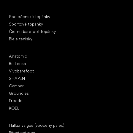
Špeciálne kategórie
Spoločenské topánky
Športové topánky
Čierne barefoot topánky
Biele tenisky
Obľúbené značky
Anatomic
Be Lenka
Vivobarefoot
SHAPEN
Camper
Groundies
Froddo
KOEL
Články
Hallux valgus (vbočený palec)
Pätná ostroha