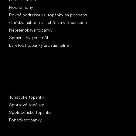
Ploché nohy
Rovná podrážka vs. topánky na podpätku
Chôdza naboso vs. chôdza v topánkach
Nepremokavé topánky
Správna hygiena nôh
Barefoot topánky zrozumiteľne
Špeciálne kategórie
Turistické topánky
Športové topánky
Spoločenské topánky
Ponožkotopánky
Obľúbené značky