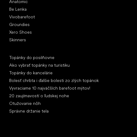
Anatomic
Be Lenka
Vivobarefoot
Groundies
Xero Shoes
Skinners
Články
Topánky do posilňovne
Ako vybrať topánky na turistiku
Topánky do kancelárie
Bolesť chrbta i ďalšie bolesti zo zlých topánok
Vyvraciame 10 najväčších barefoot mýtov!
20 zaujímavostí o ľudskej nohe
Otužovanie nôh
Správne držanie tela