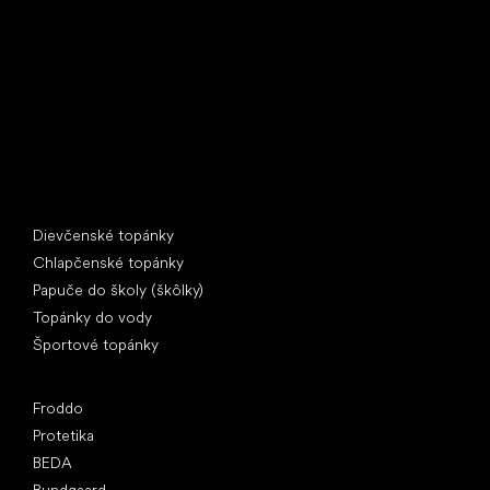
397 01 Písek
IČ: 07715773, DIČ: CZ07715773
Špeciálne kategórie
Dievčenské topánky
Chlapčenské topánky
Papuče do školy (škôlky)
Topánky do vody
Športové topánky
Obľúbené značky
Froddo
Protetika
BEDA