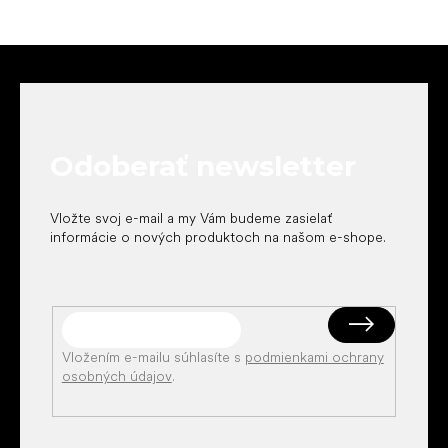
Z
á
p
ä
t
Odoberať newsletter
i
e
Vložte svoj e-mail a my Vám budeme zasielať
informácie o nových produktoch na našom e-shope.
Vložením e-mailu súhlasíte s
podmienkami ochrany
osobných údajov
.