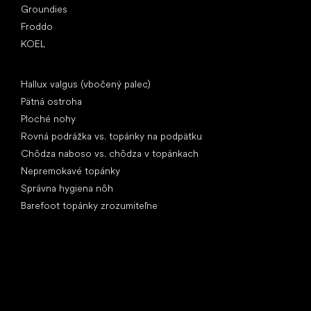
Groundies
Froddo
KOEL
Články
Hallux valgus (vbočený palec)
Pätná ostroha
Ploché nohy
Rovná podrážka vs. topánky na podpätku
Chôdza naboso vs. chôdza v topánkach
Nepremokavé topánky
Správna hygiena nôh
Barefoot topánky zrozumiteľne