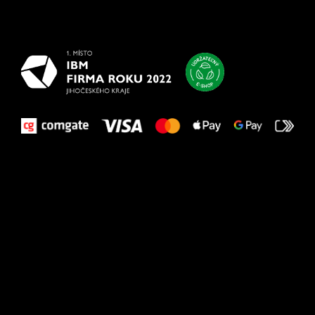
najlepšie
vašim nohám