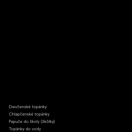
Little Shoes s.r.o.
U Vodárny 1506
397 01 Písek
IČ: 07715773, DIČ: CZ07715773
Špeciálne kategórie
Dievčenské topánky
Chlapčenské topánky
Papuče do školy (škôlky)
Topánky do vody