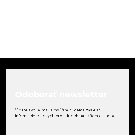
Z
á
p
ä
t
Odoberať newsletter
i
e
Vložte svoj e-mail a my Vám budeme zasielať
informácie o nových produktoch na našom e-shope.