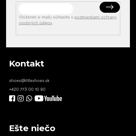
Vložením e-mailu súhlasíte s
podmienkami ochrany
osobných údajov
.
Kontakt
shoes
@
littleshoes.sk
+420 773 00 10 80
Ešte niečo