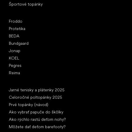
Športové topánky
Obľúbené značky
Froddo
Protetika
BEDA
Bundgaard
Jonap
KOEL
Pegres
Reima
Články
Jarné tenisky a plátenky 2025
Celoročné poltopánky 2025
Prvé topánky (návod)
Ako vybrať papuče do škôlky
Ako rýchlo rastú deťom nohy?
Môžete dať deťom barefooty?