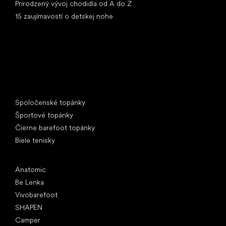
Prirodzený vývoj chodidla od A do Z
15 zaujímavostí o detskej nohe
Špeciálne kategórie
Spoločenské topánky
Športové topánky
Čierne barefoot topánky
Biele tenisky
Obľúbené značky
Anatomic
Be Lenka
Vivobarefoot
SHAPEN
Camper