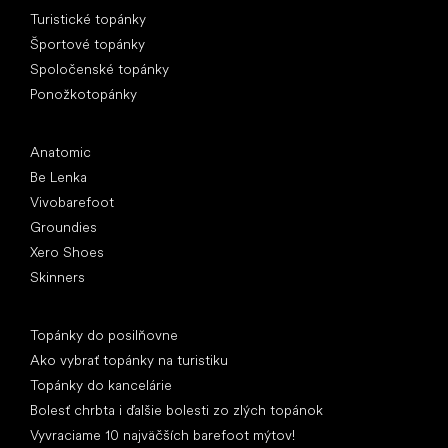
Špeciálne kategórie
Turistické topánky
Športové topánky
Spoločenské topánky
Ponožkotopánky
Obľúbené značky
Anatomic
Be Lenka
Vivobarefoot
Groundies
Xero Shoes
Skinners
Články
Topánky do posilňovne
Ako vybrať topánky na turistiku
Topánky do kancelárie
Bolesť chrbta i ďalšie bolesti zo zlých topánok
Vyvraciame 10 najväčších barefoot mýtov!