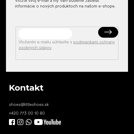
Vložte svoj e-mail a my Vám budeme zasielať
informácie o nových produktoch na našom e-shope.
Vložením e-mailu súhlasíte s
podmienkami ochrany
osobných údajov
.
Kontakt
shoes
@
littleshoes.sk
+420 773 00 10 80