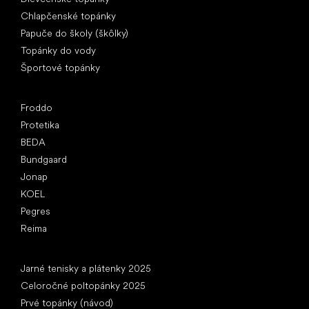
Chlapčenské topánky
Papuče do školy (škôlky)
Topánky do vody
Športové topánky
Obľúbené značky
Froddo
Protetika
BEDA
Bundgaard
Jonap
KOEL
Pegres
Reima
Články
Jarné tenisky a plátenky 2025
Celoročné poltopánky 2025
Prvé topánky (návod)