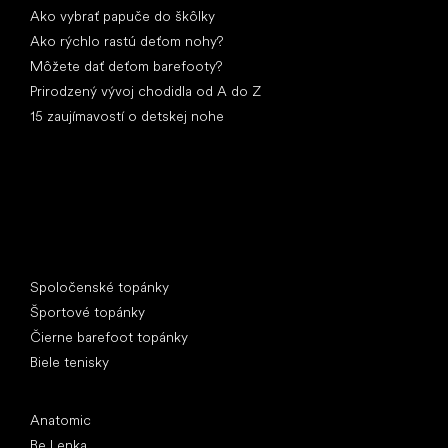
Ako vybrať papuče do škôlky
Ako rýchlo rastú deťom nohy?
Môžete dať deťom barefooty?
Prirodzený vývoj chodidla od A do Z
15 zaujímavostí o detskej nohe
Špeciálne kategórie
Spoločenské topánky
Športové topánky
Čierne barefoot topánky
Biele tenisky
Obľúbené značky
Anatomic
Be Lenka