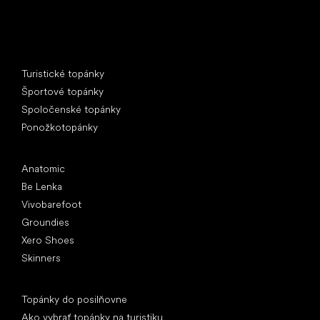
Špeciálne kategórie
Turistické topánky
Športové topánky
Spoločenské topánky
Ponožkotopánky
Obľúbené značky
Anatomic
Be Lenka
Vivobarefoot
Groundies
Xero Shoes
Skinners
Články
Topánky do posilňovne
Ako vybrať topánky na turistiku