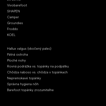
Vivobarefoot
SHAPEN
Camper
Groundies
Froddo
KOEL
Články
Hallux valgus (vbočený palec)
Pätná ostroha
Ploché nohy
Rovná podrážka vs. topánky na podpätku
Chôdza naboso vs. chôdza v topánkach
Nepremokavé topánky
Správna hygiena nôh
Barefoot topánky zrozumiteľne