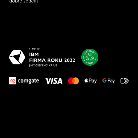
dobre sedeli?
Všetko
najlepšie
vašim nohám