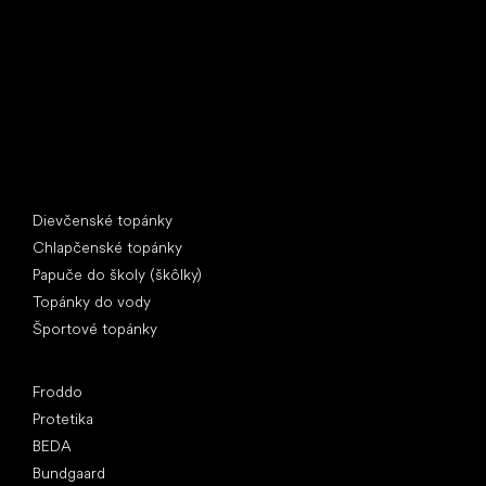
397 01 Písek
IČ: 07715773, DIČ: CZ07715773
Špeciálne kategórie
Dievčenské topánky
Chlapčenské topánky
Papuče do školy (škôlky)
Topánky do vody
Športové topánky
Obľúbené značky
Froddo
Protetika
BEDA
Bundgaard