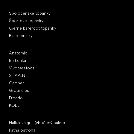
Špeciálne kategórie
Spoločenské topánky
Športové topánky
Čierne barefoot topánky
Biele tenisky
Obľúbené značky
Anatomic
Be Lenka
Vivobarefoot
SHAPEN
Camper
Groundies
Froddo
KOEL
Články
Hallux valgus (vbočený palec)
Pätná ostroha