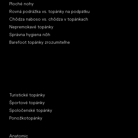
Ploché nohy
Rovná podrážka vs. topánky na podpätku
Chôdza naboso vs. chôdza v topánkach
Nepremokavé topánky
Správna hygiena nôh
Barefoot topánky zrozumiteľne
Špeciálne kategórie
Turistické topánky
Športové topánky
Spoločenské topánky
Ponožkotopánky
Obľúbené značky
Anatomic