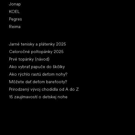
Jonap
KOEL
Pegres
Reima
Články
Jarné tenisky a plátenky 2025
Celoročné poltopánky 2025
Prvé topánky (návod)
Ako vybrať papuče do škôlky
Ako rýchlo rastú deťom nohy?
Môžete dať deťom barefooty?
Prirodzený vývoj chodidla od A do Z
15 zaujímavostí o detskej nohe