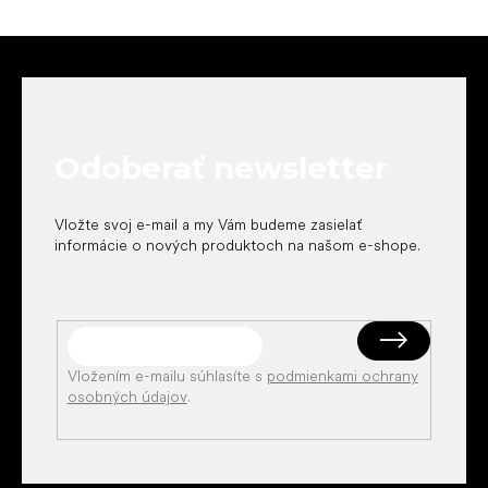
Z
á
p
ä
t
Odoberať newsletter
i
e
Vložte svoj e-mail a my Vám budeme zasielať
informácie o nových produktoch na našom e-shope.
Vložením e-mailu súhlasíte s
podmienkami ochrany
osobných údajov
.