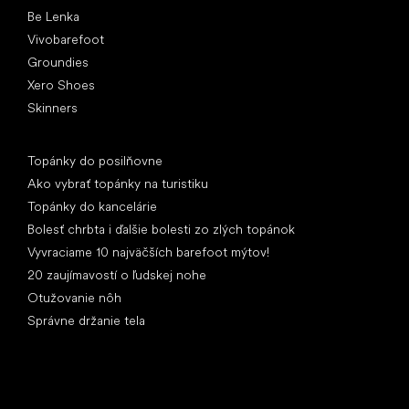
Be Lenka
Vivobarefoot
Groundies
Xero Shoes
Skinners
Články
Topánky do posilňovne
Ako vybrať topánky na turistiku
Topánky do kancelárie
Bolesť chrbta i ďalšie bolesti zo zlých topánok
Vyvraciame 10 najväčších barefoot mýtov!
20 zaujímavostí o ľudskej nohe
Otužovanie nôh
Správne držanie tela