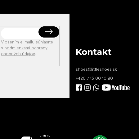
Vložením e-mailu súhlasíte
s
podmienkami ochrany
Kontakt
osobných údajov
.
shoes
@
littleshoes.sk
+420 773 00 10 80
Všetko
najlepšie
vašim nohám