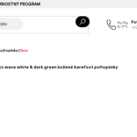
RNOSTNÝ PROGRAM
Po
+4
ky
Doplnky
Zľavy
ics wave white & dark green kožené barefoot poltopánky