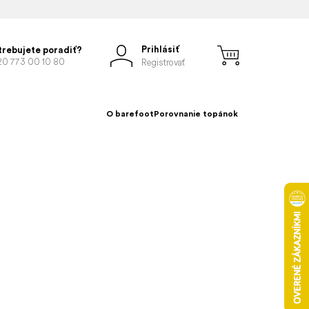
Prihlásiť
trebujete poradiť?
20 773 00 10 80
Registrovať
O barefoot
Porovnanie topánok