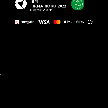
y
Sta